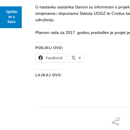
U nastavku sastanka članovi su informirani o projek
Upišite
izmjenama i dopunama Statuta UOGZ te Crodux ka
se u
udruženju.
bazu
Planom rada za 2017. godinu predviđen je posjet je
PODJELI OVO:
Facebook
X
LAJKAJ OVO: