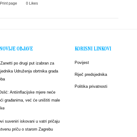
Print page
0
Likes
NOVIJE OBJAVE
KORISNI LINKOVI
Povijest
 Zanetti po drugi put izabran za
jednika Udruženja obrtnika grada
Riječ predsjednika
eba
Politika privatnosti
Oslić: Antiinflacijske mjere neće
i građanima, već će uništiti male
ike
vi suveniri iskovani u vatri pričaju
stvenu priču o starom Zagrebu