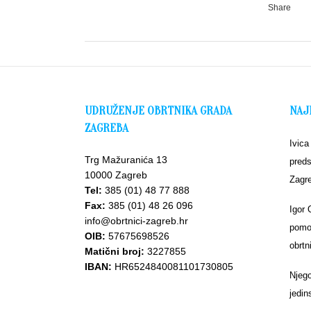
Share
UDRUŽENJE OBRTNIKA GRADA
NAJ
ZAGREBA
Ivica
Trg Mažuranića 13
preds
10000 Zagreb
Zagr
Tel:
385 (01) 48 77 888
Fax:
385 (01) 48 26 096
Igor 
info@obrtnici-zagreb.hr
pomoć
OIB:
57675698526
obrtn
Matični broj:
3227855
IBAN:
HR6524840081101730805
Njego
jedin