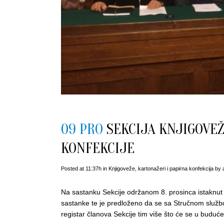
09 PRO
SEKCIJA KNJIGOVEŽ
KONFEKCIJE
Posted at 11:37h
in
Knjigoveže, kartonažeri i papirna konfekcija
by
Na sastanku Sekcije održanom 8. prosinca istaknut 
sastanke te je predloženo da se sa Stručnom službo
registar članova Sekcije tim više što će se u buduće