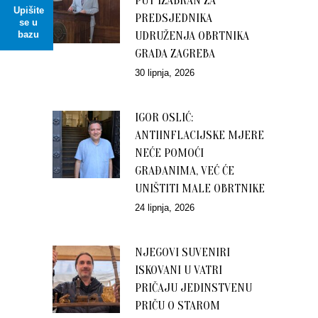
PUT IZABRAN ZA
Upišite
PREDSJEDNIKA
se u
UDRUŽENJA OBRTNIKA
bazu
GRADA ZAGREBA
30 lipnja, 2026
IGOR OSLIĆ:
ANTIINFLACIJSKE MJERE
NEĆE POMOĆI
GRAĐANIMA, VEĆ ĆE
UNIŠTITI MALE OBRTNIKE
24 lipnja, 2026
NJEGOVI SUVENIRI
ISKOVANI U VATRI
PRIČAJU JEDINSTVENU
PRIČU O STAROM