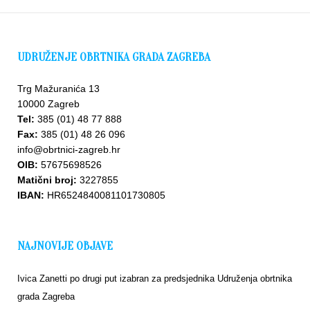
UDRUŽENJE OBRTNIKA GRADA ZAGREBA
Trg Mažuranića 13
10000 Zagreb
Tel:
385 (01) 48 77 888
Fax:
385 (01) 48 26 096
info@obrtnici-zagreb.hr
OIB:
57675698526
Matični broj:
3227855
IBAN:
HR6524840081101730805
NAJNOVIJE OBJAVE
Ivica Zanetti po drugi put izabran za predsjednika Udruženja obrtnika
grada Zagreba