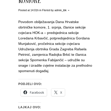
KOMORE
Posted at 14:01h
in
Floristi
by
admin_ibk
Povodom obilježavanja Dana Hrvatske
obrtničke komore, 1. srpnja, članice sekcije
cvjećara HOK-a – predsjednica sekcije
Loredana Krbavčić, potpredsjednica Gordana
Munjaković, pročelnica sekcije cvjećara
Udruženja obrtnika Grada Zagreba Rafaela
Petrinić, zamjenica Radojka Brkić te članica
sekcije Spomenka Fabijančić – udružile su
snage i izradile cvjetne instalacije za prethodno
spomenuti događaj.
PODJELI OVO:
Facebook
X
LAJKAJ OVO: