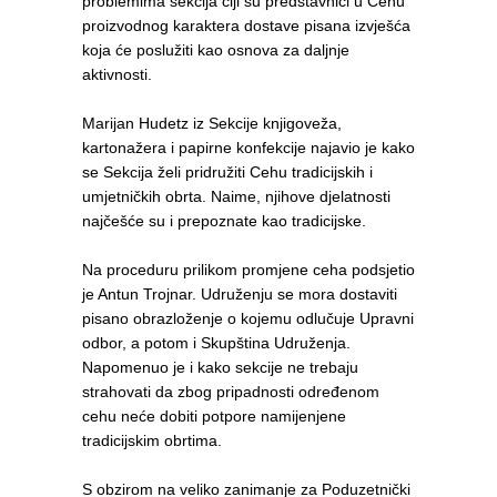
problemima sekcija čiji su predstavnici u Cehu
proizvodnog karaktera dostave pisana izvješća
koja će poslužiti kao osnova za daljnje
aktivnosti.
Marijan Hudetz iz Sekcije knjigoveža,
kartonažera i papirne konfekcije najavio je kako
se Sekcija želi pridružiti Cehu tradicijskih i
umjetničkih obrta. Naime, njihove djelatnosti
najčešće su i prepoznate kao tradicijske.
Na proceduru prilikom promjene ceha podsjetio
je Antun Trojnar. Udruženju se mora dostaviti
pisano obrazloženje o kojemu odlučuje Upravni
odbor, a potom i Skupština Udruženja.
Napomenuo je i kako sekcije ne trebaju
strahovati da zbog pripadnosti određenom
cehu neće dobiti potpore namijenjene
tradicijskim obrtima.
S obzirom na veliko zanimanje za Poduzetnički