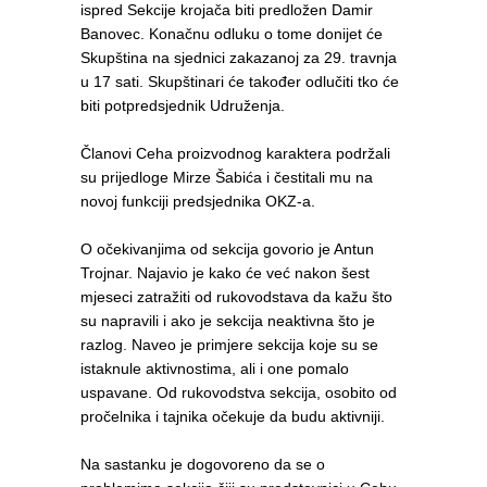
ispred Sekcije krojača biti predložen Damir
Banovec. Konačnu odluku o tome donijet će
Skupština na sjednici zakazanoj za 29. travnja
u 17 sati. Skupštinari će također odlučiti tko će
biti potpredsjednik Udruženja.
Članovi Ceha proizvodnog karaktera podržali
su prijedloge Mirze Šabića i čestitali mu na
novoj funkciji predsjednika OKZ-a.
O očekivanjima od sekcija govorio je Antun
Trojnar. Najavio je kako će već nakon šest
mjeseci zatražiti od rukovodstava da kažu što
su napravili i ako je sekcija neaktivna što je
razlog. Naveo je primjere sekcija koje su se
istaknule aktivnostima, ali i one pomalo
uspavane. Od rukovodstva sekcija, osobito od
pročelnika i tajnika očekuje da budu aktivniji.
Na sastanku je dogovoreno da se o