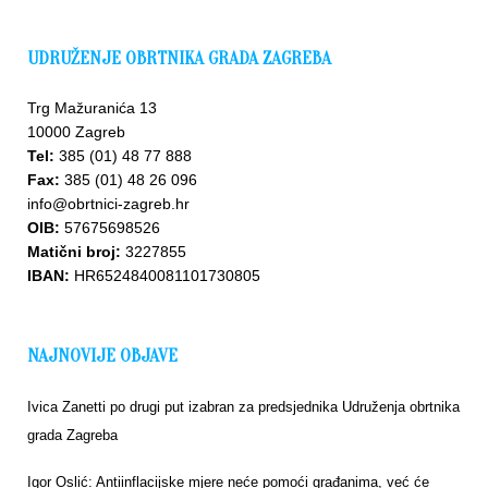
UDRUŽENJE OBRTNIKA GRADA ZAGREBA
Trg Mažuranića 13
10000 Zagreb
Tel:
385 (01) 48 77 888
Fax:
385 (01) 48 26 096
info@obrtnici-zagreb.hr
OIB:
57675698526
Matični broj:
3227855
IBAN:
HR6524840081101730805
NAJNOVIJE OBJAVE
Ivica Zanetti po drugi put izabran za predsjednika Udruženja obrtnika
grada Zagreba
Igor Oslić: Antiinflacijske mjere neće pomoći građanima, već će