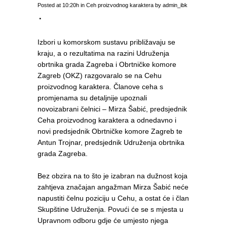
Posted at 10:20h
in
Ceh proizvodnog karaktera
by
admin_ibk
Izbori u komorskom sustavu približavaju se
kraju, a o rezultatima na razini Udruženja
obrtnika grada Zagreba i Obrtničke komore
Zagreb (OKZ) razgovaralo se na Cehu
proizvodnog karaktera. Članove ceha s
promjenama su detaljnije upoznali
novoizabrani čelnici – Mirza Šabić, predsjednik
Ceha proizvodnog karaktera a odnedavno i
novi predsjednik Obrtničke komore Zagreb te
Antun Trojnar, predsjednik Udruženja obrtnika
grada Zagreba.
Bez obzira na to što je izabran na dužnost koja
zahtjeva značajan angažman Mirza Šabić neće
napustiti čelnu poziciju u Cehu, a ostat će i član
Skupštine Udruženja. Povući će se s mjesta u
Upravnom odboru gdje će umjesto njega