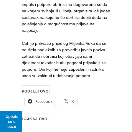
impuls i potpore obrtnicima dogovoreno se da
se krajem svibnja ili u lipnju organizira još jedan
sastanak na kojemu će obrtnici dobiti dodatna
pojašnjenja o mogućnostima prijava na
natječaje.
Ceh je prihvatio prijedlog Miljenka Vuka da se
od tijela nadležnih za provedbu javnih poziva
zatraži da i obrtnici koji obavljaju sami
djelatnost također budu pogodni prijavitelji za
potpore. Oni koji nemaju zaposlenih radnika
sada su zakinuti u dobivanja potpora.
PODJELI OVO:
Facebook
X
Upišite
LAJKAJ OVO:
se u
bazu