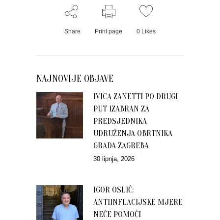
Share
Print page
0
Likes
NAJNOVIJE OBJAVE
IVICA ZANETTI PO DRUGI
PUT IZABRAN ZA
PREDSJEDNIKA
UDRUŽENJA OBRTNIKA
GRADA ZAGREBA
30 lipnja, 2026
IGOR OSLIĆ:
ANTIINFLACIJSKE MJERE
NEĆE POMOĆI