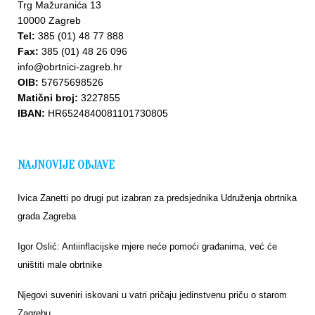
Trg Mažuranića 13
10000 Zagreb
Tel:
385 (01) 48 77 888
Fax:
385 (01) 48 26 096
info@obrtnici-zagreb.hr
OIB:
57675698526
Matični broj:
3227855
IBAN:
HR6524840081101730805
NAJNOVIJE OBJAVE
Ivica Zanetti po drugi put izabran za predsjednika Udruženja obrtnika
grada Zagreba
Igor Oslić: Antiinflacijske mjere neće pomoći građanima, već će
uništiti male obrtnike
Njegovi suveniri iskovani u vatri pričaju jedinstvenu priču o starom
Zagrebu