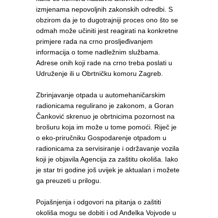
izmjenama nepovoljnih zakonskih odredbi. S
obzirom da je to dugotrajniji proces ono što se
odmah može učiniti jest reagirati na konkretne
primjere rada na crno prosljeđivanjem
informacija o tome nadležnim službama.
Adrese onih koji rade na crno treba poslati u
Udruženje ili u Obrtničku komoru Zagreb.
Zbrinjavanje otpada u automehaničarskim
radionicama regulirano je zakonom, a Goran
Čanković skrenuo je obrtnicima pozornost na
brošuru koja im može u tome pomoći. Riječ je
o eko-priručniku Gospodarenje otpadom u
radionicama za servisiranje i održavanje vozila
koji je objavila Agencija za zaštitu okoliša. Iako
je star tri godine još uvijek je aktualan i možete
ga preuzeti u prilogu.
Pojašnjenja i odgovori na pitanja o zaštiti
okoliša mogu se dobiti i od Anđelka Vojvode u