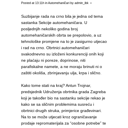
Posted at 13:11h
in
Automehaničari
by
admin_ibk
Suzbijanje rada na crno bila je jedna od tema
sastanka Sekcije automehaničara. U
posljednjih nekoliko godina broj
automehaničarskih obrta se prepolovio, a uz
tehnološke promjene na to je zasigurno utjecao
i rad na crno. Obrtnici automehaničari
svakodnevno su izloženi konkurenciji onih koji
ne plaćaju ni poreze, doprinose, niti
parafiskalne namete, a ne moraju brinuti ni o
zaštiti okoliša, zbrinjavanju ulja, krpa i slično.
Kako tome stati na kraj? Antun Trojnar,
predsjednik Udruženja obrtnika grada Zagreba
koji je također bio na sastanku sekcije rekao je
kako se sa sličnim problemima susreću i
obrtnici drugih struka, primjerice građevinari.
Na to se može utjecati kroz ograničavanje
prodaje repromaterijala za “osobne potrebe” te