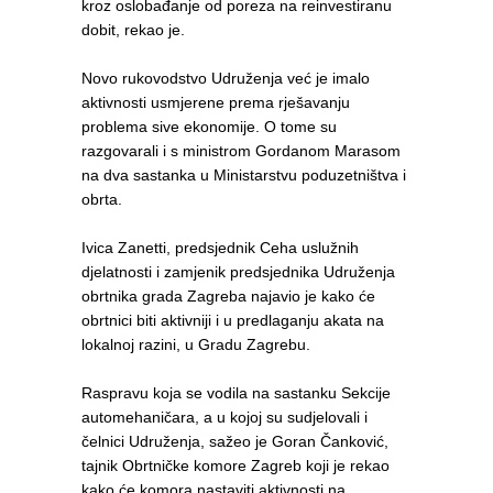
kroz oslobađanje od poreza na reinvestiranu
dobit, rekao je.
Novo rukovodstvo Udruženja već je imalo
aktivnosti usmjerene prema rješavanju
problema sive ekonomije. O tome su
razgovarali i s ministrom Gordanom Marasom
na dva sastanka u Ministarstvu poduzetništva i
obrta.
Ivica Zanetti, predsjednik Ceha uslužnih
djelatnosti i zamjenik predsjednika Udruženja
obrtnika grada Zagreba najavio je kako će
obrtnici biti aktivniji i u predlaganju akata na
lokalnoj razini, u Gradu Zagrebu.
Raspravu koja se vodila na sastanku Sekcije
automehaničara, a u kojoj su sudjelovali i
čelnici Udruženja, sažeo je Goran Čanković,
tajnik Obrtničke komore Zagreb koji je rekao
kako će komora nastaviti aktivnosti na