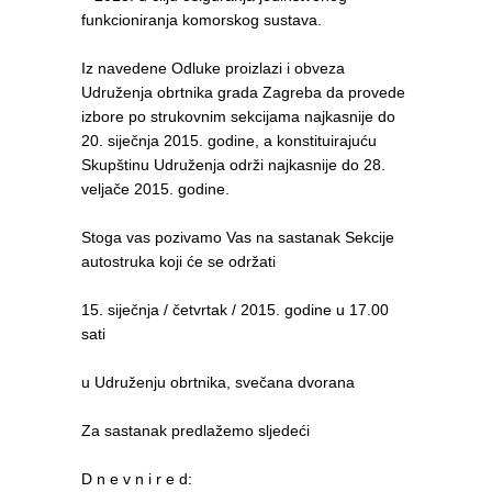
funkcioniranja komorskog sustava.
Iz navedene Odluke proizlazi i obveza
Udruženja obrtnika grada Zagreba da provede
izbore po strukovnim sekcijama najkasnije do
20. siječnja 2015. godine, a konstituirajuću
Skupštinu Udruženja održi najkasnije do 28.
veljače 2015. godine.
Stoga vas pozivamo Vas na sastanak Sekcije
autostruka koji će se održati
15. siječnja / četvrtak / 2015. godine u 17.00
sati
u Udruženju obrtnika, svečana dvorana
Za sastanak predlažemo sljedeći
D n e v n i r e d: