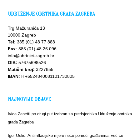
UDRUŽENJE OBRTNIKA GRADA ZAGREBA
Trg Mažuranića 13
10000 Zagreb
Tel:
385 (01) 48 77 888
Fax:
385 (01) 48 26 096
Upišite
info@obrtnici-zagreb.hr
se u
OIB:
57675698526
bazu
Matični broj:
3227855
IBAN:
HR6524840081101730805
NAJNOVIJE OBJAVE
Ivica Zanetti po drugi put izabran za predsjednika Udruženja obrtnika
grada Zagreba
Igor Oslić: Antiinflacijske mjere neće pomoći građanima, već će