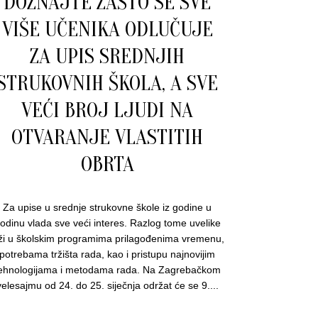
DOZNAJTE ZAŠTO SE SVE
VIŠE UČENIKA ODLUČUJE
ZA UPIS SREDNJIH
STRUKOVNIH ŠKOLA, A SVE
VEĆI BROJ LJUDI NA
OTVARANJE VLASTITIH
OBRTA
Za upise u srednje strukovne škole iz godine u
odinu vlada sve veći interes. Razlog tome uvelike
ži u školskim programima prilagođenima vremenu,
potrebama tržišta rada, kao i pristupu najnovijim
ehnologijama i metodama rada. Na Zagrebačkom
velesajmu od 24. do 25. siječnja održat će se 9....