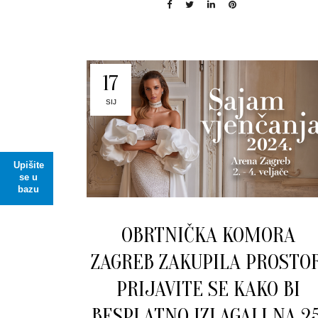
17
SIJ
Upišite
se u
bazu
OBRTNIČKA KOMORA
ZAGREB ZAKUPILA PROSTOR
PRIJAVITE SE KAKO BI
BESPLATNO IZLAGALI NA 25