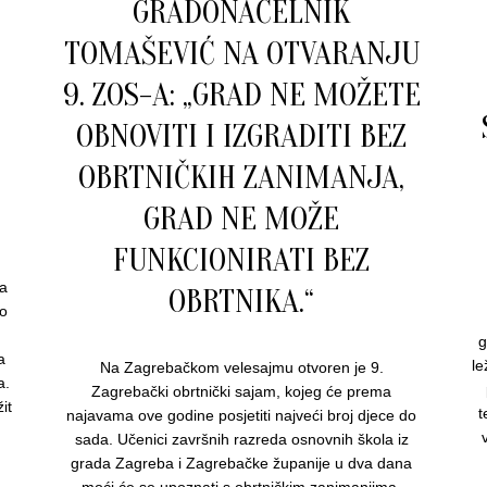
GRADONAČELNIK
TOMAŠEVIĆ NA OTVARANJU
9. ZOS-A: „GRAD NE MOŽETE
OBNOVITI I IZGRADITI BEZ
OBRTNIČKIH ZANIMANJA,
GRAD NE MOŽE
FUNKCIONIRATI BEZ
a
OBRTNIKA.“
no
g
a
le
Na Zagrebačkom velesajmu otvoren je 9.
a.
Zagrebački obrtnički sajam, kojeg će prema
it
t
najavama ove godine posjetiti najveći broj djece do
sada. Učenici završnih razreda osnovnih škola iz
grada Zagreba i Zagrebačke županije u dva dana
moći će se upoznati s obrtničkim zanimanjima.