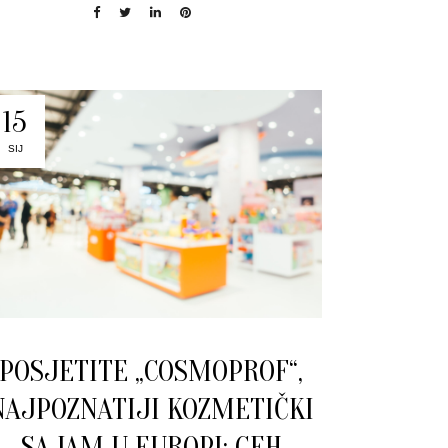
15
SIJ
POSJETITE „COSMOPROF“,
NAJPOZNATIJI KOZMETIČKI
SAJAM U EUROPI: CEH