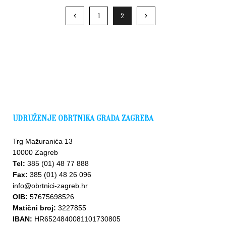
1
2
UDRUŽENJE OBRTNIKA GRADA ZAGREBA
Upišite
se u
Trg Mažuranića 13
bazu
10000 Zagreb
Tel:
385 (01) 48 77 888
Fax:
385 (01) 48 26 096
info@obrtnici-zagreb.hr
OIB:
57675698526
Matični broj:
3227855
IBAN:
HR6524840081101730805