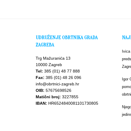
UDRUŽENJE OBRTNIKA GRADA
NAJ
ZAGREBA
Ivica
Trg Mažuranića 13
preds
10000 Zagreb
Zagr
Tel:
385 (01) 48 77 888
Fax:
385 (01) 48 26 096
Igor 
info@obrtnici-zagreb.hr
pomoć
OIB:
57675698526
obrtn
Matični broj:
3227855
IBAN:
HR6524840081101730805
Njego
jedin