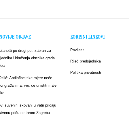
NOVIJE OBJAVE
KORISNI LINKOVI
Povijest
 Zanetti po drugi put izabran za
jednika Udruženja obrtnika grada
Riječ predsjednika
eba
Politika privatnosti
Oslić: Antiinflacijske mjere neće
i građanima, već će uništiti male
ike
vi suveniri iskovani u vatri pričaju
stvenu priču o starom Zagrebu