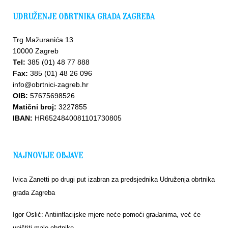
UDRUŽENJE OBRTNIKA GRADA ZAGREBA
Trg Mažuranića 13
10000 Zagreb
Tel:
385 (01) 48 77 888
Fax:
385 (01) 48 26 096
Upišite
info@obrtnici-zagreb.hr
se u
OIB:
57675698526
bazu
Matični broj:
3227855
IBAN:
HR6524840081101730805
NAJNOVIJE OBJAVE
Ivica Zanetti po drugi put izabran za predsjednika Udruženja obrtnika
grada Zagreba
Igor Oslić: Antiinflacijske mjere neće pomoći građanima, već će
uništiti male obrtnike