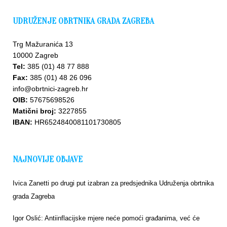
UDRUŽENJE OBRTNIKA GRADA ZAGREBA
Trg Mažuranića 13
10000 Zagreb
Tel:
385 (01) 48 77 888
Fax:
385 (01) 48 26 096
Upišite
info@obrtnici-zagreb.hr
se u
OIB:
57675698526
bazu
Matični broj:
3227855
IBAN:
HR6524840081101730805
NAJNOVIJE OBJAVE
Ivica Zanetti po drugi put izabran za predsjednika Udruženja obrtnika
grada Zagreba
Igor Oslić: Antiinflacijske mjere neće pomoći građanima, već će