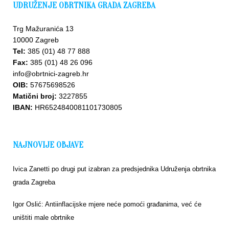
UDRUŽENJE OBRTNIKA GRADA ZAGREBA
Trg Mažuranića 13
10000 Zagreb
Tel:
385 (01) 48 77 888
Fax:
385 (01) 48 26 096
info@obrtnici-zagreb.hr
Upišite
OIB:
57675698526
se u
bazu
Matični broj:
3227855
IBAN:
HR6524840081101730805
NAJNOVIJE OBJAVE
Ivica Zanetti po drugi put izabran za predsjednika Udruženja obrtnika
grada Zagreba
Igor Oslić: Antiinflacijske mjere neće pomoći građanima, već će
uništiti male obrtnike