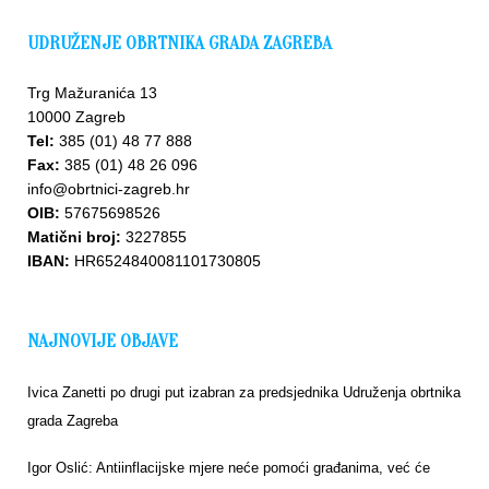
UDRUŽENJE OBRTNIKA GRADA ZAGREBA
Trg Mažuranića 13
10000 Zagreb
Tel:
385 (01) 48 77 888
Fax:
385 (01) 48 26 096
info@obrtnici-zagreb.hr
OIB:
57675698526
Matični broj:
3227855
IBAN:
HR6524840081101730805
NAJNOVIJE OBJAVE
Ivica Zanetti po drugi put izabran za predsjednika Udruženja obrtnika
grada Zagreba
Igor Oslić: Antiinflacijske mjere neće pomoći građanima, već će