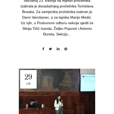
održanoj 23. travnja na mjesto pročelnika
izabrala je dosadašnjeg pročelnika Tomislava
Bosaka. Za zamjenika pročelnika izabran je
Dario Varošanec, a za tajnika Marijo Medić.
Uz njih, u Poslovnom odboru sekcije sjedit će
Silvija Tičić Ivanda, Željko Popović i Antonio
Đureta. Sekciju...
29
LIS