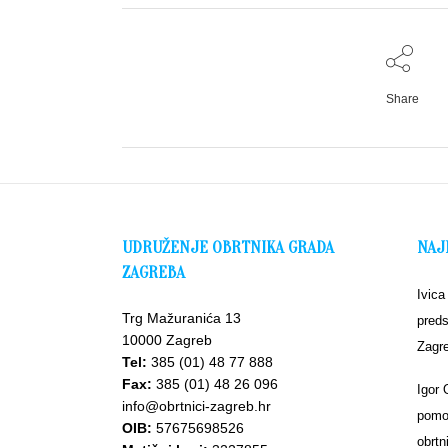
Share
UDRUŽENJE OBRTNIKA GRADA
NAJ
ZAGREBA
Ivica
Trg Mažuranića 13
preds
10000 Zagreb
Zagr
Tel:
385 (01) 48 77 888
Fax:
385 (01) 48 26 096
Igor 
info@obrtnici-zagreb.hr
pomoć
OIB:
57675698526
obrtn