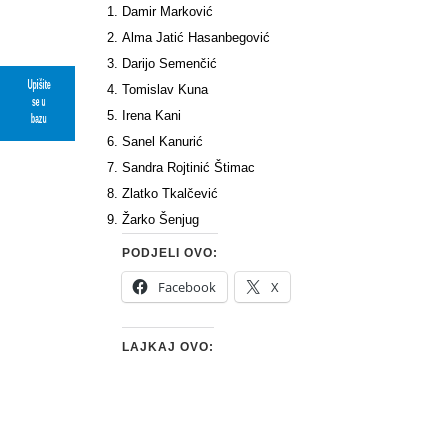
Damir Marković
Alma Jatić Hasanbegović
Darijo Semenčić
Upišite
Tomislav Kuna
se u
Irena Kani
bazu
Sanel Kanurić
Sandra Rojtinić Štimac
Zlatko Tkalčević
Žarko Šenjug
PODJELI OVO:
Facebook
X
LAJKAJ OVO: