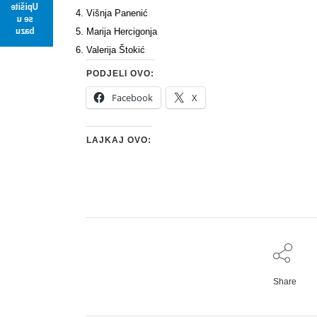
Upišite
Višnja Panenić
se u
bazu
Marija Hercigonja
Valerija Štokić
PODJELI OVO:
Facebook
X
LAJKAJ OVO:
Share