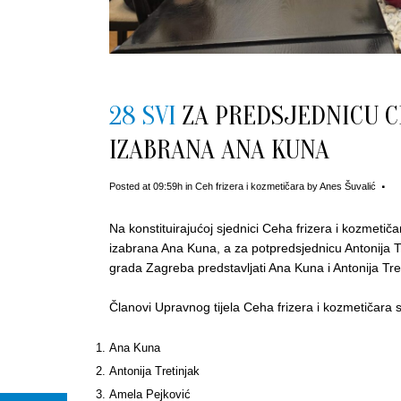
28 SVI
ZA PREDSJEDNICU C
IZABRANA ANA KUNA
Posted at 09:59h
in
Ceh frizera i kozmetičara
by
Anes Šuvalić
Na konstituirajućoj sjednici Ceha frizera i kozmetič
izabrana Ana Kuna, a za potpredsjednicu Antonija 
grada Zagreba predstavljati Ana Kuna i Antonija Tret
Članovi Upravnog tijela Ceha frizera i kozmetičara 
Ana Kuna
Antonija Tretinjak
Amela Pejković