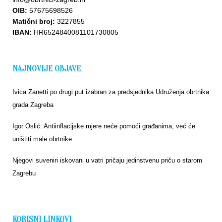
OIB:
57675698526
Matični broj:
3227855
IBAN:
HR6524840081101730805
NAJNOVIJE OBJAVE
Ivica Zanetti po drugi put izabran za predsjednika Udruženja obrtnika
grada Zagreba
Igor Oslić: Antiinflacijske mjere neće pomoći građanima, već će
uništiti male obrtnike
Njegovi suveniri iskovani u vatri pričaju jedinstvenu priču o starom
Zagrebu
KORISNI LINKOVI