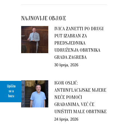
NAJNOVIJE OBJAVE
IVICA ZANETTI PO DRUGI
PUT IZABRAN ZA
PREDSJEDNIKA
UDRUŽENJA OBRTNIKA
GRADA ZAGREBA
30 lipnja, 2026
IGOR OSLIĆ:
Upišite
ANTIINFLACIJSKE MJERE
se u
bazu
NEĆE POMOĆI
GRAĐANIMA, VEĆ ĆE
UNIŠTITI MALE OBRTNIKE
24 lipnja, 2026