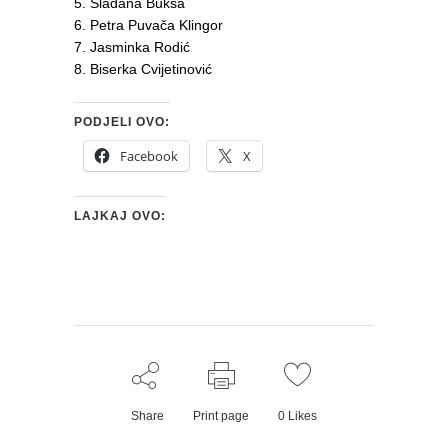
5. Slađana Bukša
6. Petra Puvača Klingor
7. Jasminka Rodić
8. Biserka Cvijetinović
PODJELI OVO:
Facebook
X
LAJKAJ OVO:
Share
Print page
0
Likes