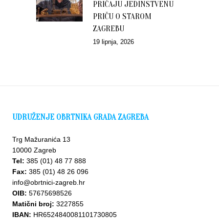
PRIČAJU JEDINSTVENU
PRIČU O STAROM
ZAGREBU
19 lipnja, 2026
UDRUŽENJE OBRTNIKA GRADA ZAGREBA
Trg Mažuranića 13
10000 Zagreb
Tel:
385 (01) 48 77 888
Fax:
385 (01) 48 26 096
info@obrtnici-zagreb.hr
OIB:
57675698526
Matični broj:
3227855
IBAN:
HR6524840081101730805