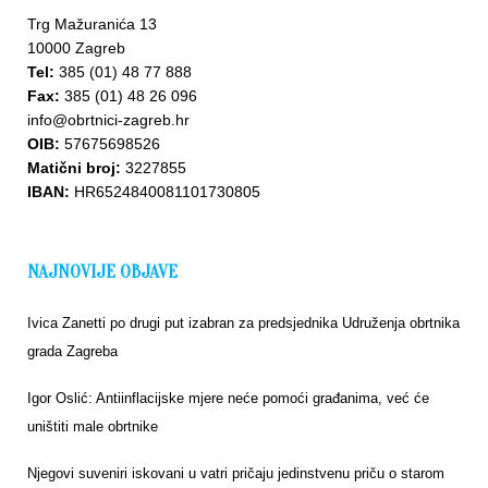
Trg Mažuranića 13
10000 Zagreb
Tel:
385 (01) 48 77 888
Fax:
385 (01) 48 26 096
info@obrtnici-zagreb.hr
OIB:
57675698526
Matični broj:
3227855
IBAN:
HR6524840081101730805
NAJNOVIJE OBJAVE
Ivica Zanetti po drugi put izabran za predsjednika Udruženja obrtnika
grada Zagreba
Igor Oslić: Antiinflacijske mjere neće pomoći građanima, već će
uništiti male obrtnike
Njegovi suveniri iskovani u vatri pričaju jedinstvenu priču o starom