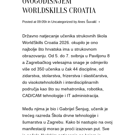
OVOGODIŠNJEM
WORLDSKILLS CROATIA
Posted at 09:05h
in
Uncategorized
by
Anes Šuvalić
Državno natjecanje učenika strukovnih škola
WorldSkills Croatia 2026. okupilo je ono
najbolje što hrvatska ima u strukovnom
obrazovanju. Od 5. do 7. svibnja u Paviljonu 8
a Zagrebačkog velesajma snage je odmjerilo
više od 350 učenika u čak 44 discipline, od
zidarstva, stolarstva, frizerstva i slastičarstva,
do visokotehnoloških i interdisciplinarnih
područja kao što su mehatronika, robotika,
CAD/CAM tehnologije i IT administracija.
Među njima je bio i Gabrijel Šenjug, učenik je
trećeg razreda Škola drvne tehnologije i
šumarstva u Zagrebu. Kako bi nastupio na ovoj
manifestaciji morao je proći izazovan put. Sve