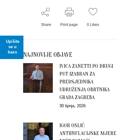
Share
Print page
0
Likes
Upišite
se u
bazu
NAJNOVIJE OBJAVE
IVICA ZANETTI PO DRUGI
PUT IZABRAN ZA
PREDSJEDNIKA
UDRUŽENJA OBRTNIKA
GRADA ZAGREBA
30 lipnja, 2026
IGOR OSLIĆ:
ANTIINFLACIJSKE MJERE