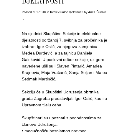
DJELATNOSTI
Posted at 17:31h
in
Intelektualne djelatnosti
by
Anes Šuvalić
Na sjednici Skupštine Sekcije intelektualne
djelatnosti održanoj 7. svibnja za pročelnika je
izabran Igor Oslić, za njegovu zamjenicu
Medea Đurđević, a za tajnicu Danijela
Galeković. U poslovni odbor sekcije, uz gore
navedene ušli su i Slaven Pintarić, Amadea
Krajnović, Maja Vračarić, Sanja Seljan i Matea
Sedmak Martinčić.
Sekciju će u Skupštini Udruženja obrtnika
grada Zagreba predstavljati Igor Oslić, kao i u
Upravnom tijelu ceha.
Skupštinari su upoznati s pogodnostima za
članove Udruženja:
• mogućnošću besplatnog pravnog