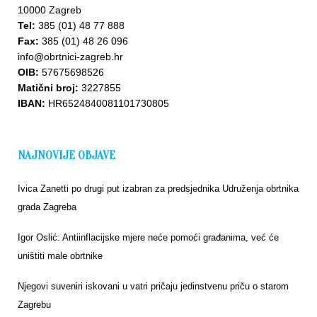
10000 Zagreb
Tel:
385 (01) 48 77 888
Fax:
385 (01) 48 26 096
info@obrtnici-zagreb.hr
OIB:
57675698526
Matični broj:
3227855
IBAN:
HR6524840081101730805
NAJNOVIJE OBJAVE
Ivica Zanetti po drugi put izabran za predsjednika Udruženja obrtnika
grada Zagreba
Igor Oslić: Antiinflacijske mjere neće pomoći građanima, već će
uništiti male obrtnike
Njegovi suveniri iskovani u vatri pričaju jedinstvenu priču o starom
Zagrebu