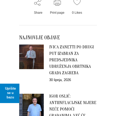
Share
Print page
0
Likes
NAJNOVIJE OBJAVE
IVICA ZANETTI PO DRUGI
PUT IZABRAN ZA
PREDSJEDNIKA
UDRUŽENJA OBRTNIKA
GRADA ZAGREBA
30 lipnja, 2026
Upišite
se u
IGOR OSLIĆ:
bazu
ANTIINFLACIJSKE MJERE
NEĆE POMOĆI
GRAĐANIMA, VEĆ ĆE