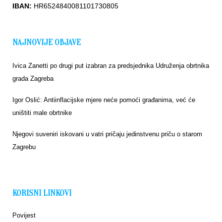
IBAN:
HR6524840081101730805
NAJNOVIJE OBJAVE
Ivica Zanetti po drugi put izabran za predsjednika Udruženja obrtnika
grada Zagreba
Igor Oslić: Antiinflacijske mjere neće pomoći građanima, već će
uništiti male obrtnike
Njegovi suveniri iskovani u vatri pričaju jedinstvenu priču o starom
Zagrebu
KORISNI LINKOVI
Povijest