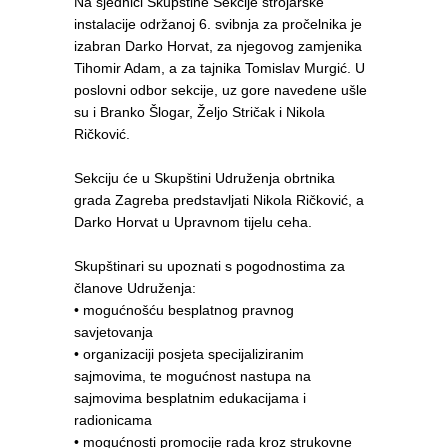
Na sjednici Skupštine Sekcije strojarske
instalacije održanoj 6. svibnja za pročelnika je
izabran Darko Horvat, za njegovog zamjenika
Tihomir Adam, a za tajnika Tomislav Murgić. U
poslovni odbor sekcije, uz gore navedene ušle
su i Branko Šlogar, Željo Stričak i Nikola
Ričković.
Sekciju će u Skupštini Udruženja obrtnika
grada Zagreba predstavljati Nikola Ričković, a
Darko Horvat u Upravnom tijelu ceha.
Skupštinari su upoznati s pogodnostima za
članove Udruženja:
• mogućnošću besplatnog pravnog
savjetovanja
• organizaciji posjeta specijaliziranim
sajmovima, te mogućnost nastupa na
sajmovima besplatnim edukacijama i
radionicama
• mogućnosti promocije rada kroz strukovne