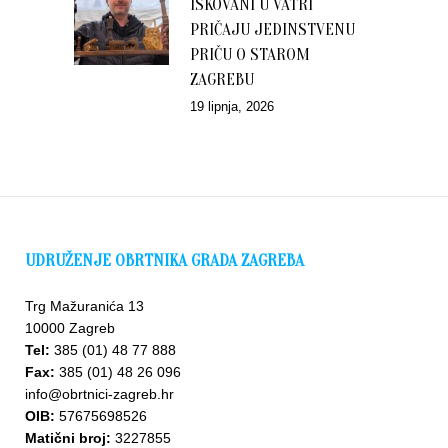
ISKOVANI U VATRI
PRIČAJU JEDINSTVENU
PRIČU O STAROM
ZAGREBU
19 lipnja, 2026
UDRUŽENJE OBRTNIKA GRADA ZAGREBA
Trg Mažuranića 13
10000 Zagreb
Tel:
385 (01) 48 77 888
Fax:
385 (01) 48 26 096
info@obrtnici-zagreb.hr
OIB:
57675698526
Matični broj:
3227855