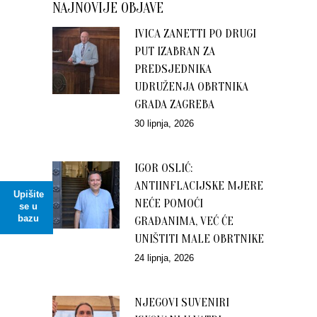
NAJNOVIJE OBJAVE
IVICA ZANETTI PO DRUGI
PUT IZABRAN ZA
PREDSJEDNIKA
UDRUŽENJA OBRTNIKA
GRADA ZAGREBA
30 lipnja, 2026
IGOR OSLIĆ:
ANTIINFLACIJSKE MJERE
Upišite
NEĆE POMOĆI
se u
bazu
GRAĐANIMA, VEĆ ĆE
UNIŠTITI MALE OBRTNIKE
24 lipnja, 2026
NJEGOVI SUVENIRI