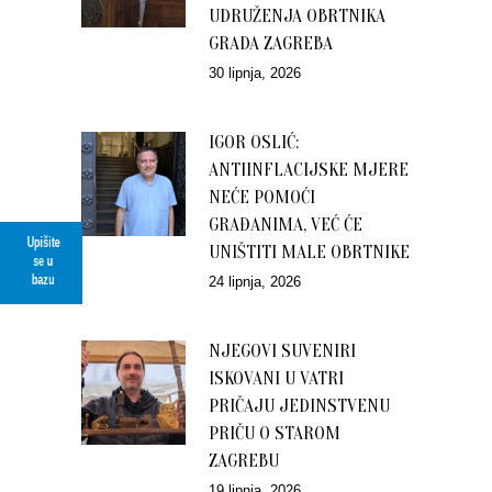
UDRUŽENJA OBRTNIKA
GRADA ZAGREBA
30 lipnja, 2026
IGOR OSLIĆ:
ANTIINFLACIJSKE MJERE
NEĆE POMOĆI
GRAĐANIMA, VEĆ ĆE
Upišite
UNIŠTITI MALE OBRTNIKE
se u
bazu
24 lipnja, 2026
NJEGOVI SUVENIRI
ISKOVANI U VATRI
PRIČAJU JEDINSTVENU
PRIČU O STAROM
ZAGREBU
19 lipnja, 2026