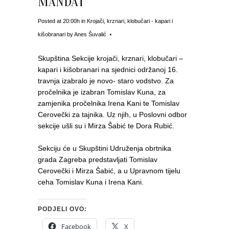
MANDAT
Posted at 20:00h
in
Krojači, krznari, klobučari - kapari i
kišobranari
by
Anes Šuvalić
Skupština Sekcije krojači, krznari, klobučari –
kapari i kišobranari na sjednici održanoj 16.
travnja izabralo je novo- staro vodstvo. Za
pročelnika je izabran Tomislav Kuna, za
zamjenika pročelnika Irena Kani te Tomislav
Cerovečki za tajnika. Uz njih, u Poslovni odbor
sekcije ušli su i Mirza Šabić te Dora Rubić.
Sekciju će u Skupštini Udruženja obrtnika
grada Zagreba predstavljati Tomislav
Cerovečki i Mirza Šabić, a u Upravnom tijelu
ceha Tomislav Kuna i Irena Kani.
PODJELI OVO:
Facebook
X