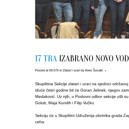
17 TRA
IZABRANO NOVO VODS
Posted at 09:07h
in
Zlatari i urari
by
Anes Šuvalić
Skupština Sekcije zlatari i urari na sjednici održano
iduće četiri godine bit će Goran Jelinek, njegov zam
Medaković. Uz njih, u Poslovni odbor sekcije ušli su
Golub, Maja Kundih i Filip Vučko.
Sekciju će u Skupštini Udruženja obrtnika grada Zag
ceha.