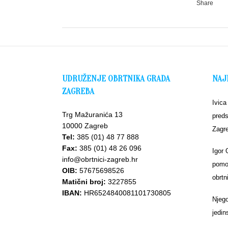
Share
UDRUŽENJE OBRTNIKA GRADA
NAJ
ZAGREBA
Ivica
Trg Mažuranića 13
preds
10000 Zagreb
Zagr
Tel:
385 (01) 48 77 888
Fax:
385 (01) 48 26 096
Igor 
info@obrtnici-zagreb.hr
pomoć
OIB:
57675698526
obrtn
Matični broj:
3227855
IBAN:
HR6524840081101730805
Njego
jedin