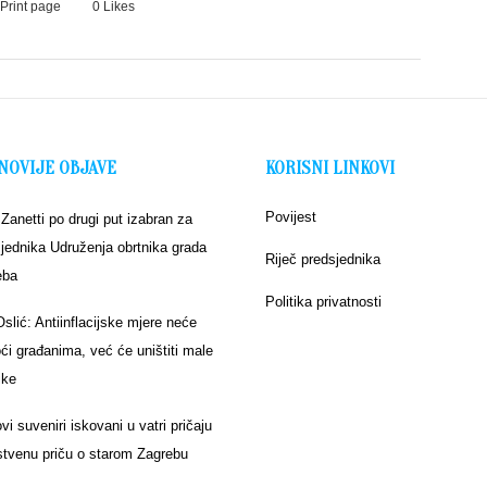
Print page
0
Likes
NOVIJE OBJAVE
KORISNI LINKOVI
Povijest
 Zanetti po drugi put izabran za
jednika Udruženja obrtnika grada
Riječ predsjednika
eba
Politika privatnosti
Oslić: Antiinflacijske mjere neće
i građanima, već će uništiti male
ike
vi suveniri iskovani u vatri pričaju
stvenu priču o starom Zagrebu