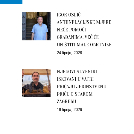
IGOR OSLIĆ:
ANTIINFLACIJSKE MJERE
NEĆE POMOĆI
GRAĐANIMA, VEĆ ĆE
UNIŠTITI MALE OBRTNIKE
24 lipnja, 2026
NJEGOVI SUVENIRI
ISKOVANI U VATRI
PRIČAJU JEDINSTVENU
PRIČU O STAROM
ZAGREBU
19 lipnja, 2026