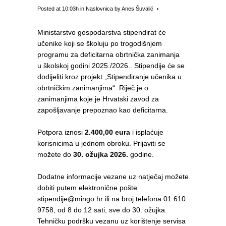
Posted at 10:03h
in
Naslovnica
by
Anes Šuvalić
Ministarstvo gospodarstva stipendirat će
učenike koji se školuju po trogodišnjem
programu za deficitarna obrtnička zanimanja
u školskoj godini 2025./2026.. Stipendije će se
dodijeliti kroz projekt „Stipendiranje učenika u
obrtničkim zanimanjima“. Riječ je o
zanimanjima koje je Hrvatski zavod za
zapošljavanje prepoznao kao deficitarna.
Potpora iznosi
2.400,00 eura
i isplaćuje
korisnicima u jednom obroku. Prijaviti se
možete do
30. ožujka 2026.
godine.
Dodatne informacije vezane uz natječaj možete
dobiti putem elektronične pošte
stipendije@mingo.hr ili na broj telefona 01 610
9758, od 8 do 12 sati, sve do 30. ožujka.
Tehničku podršku vezanu uz korištenje servisa