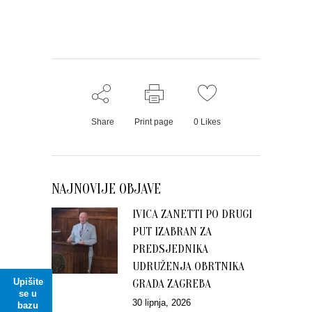
Share
Print page
0
Likes
NAJNOVIJE OBJAVE
IVICA ZANETTI PO DRUGI
PUT IZABRAN ZA
PREDSJEDNIKA
UDRUŽENJA OBRTNIKA
Upišite
GRADA ZAGREBA
se u
30 lipnja, 2026
bazu