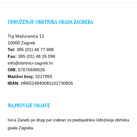
UDRUŽENJE OBRTNIKA GRADA ZAGREBA
Trg Mažuranića 13
10000 Zagreb
Tel:
385 (01) 48 77 888
Fax:
385 (01) 48 26 096
info@obrtnici-zagreb.hr
OIB:
57675698526
Matični broj:
3227855
IBAN:
HR6524840081101730805
NAJNOVIJE OBJAVE
Ivica Zanetti po drugi put izabran za predsjednika Udruženja obrtnika
grada Zagreba