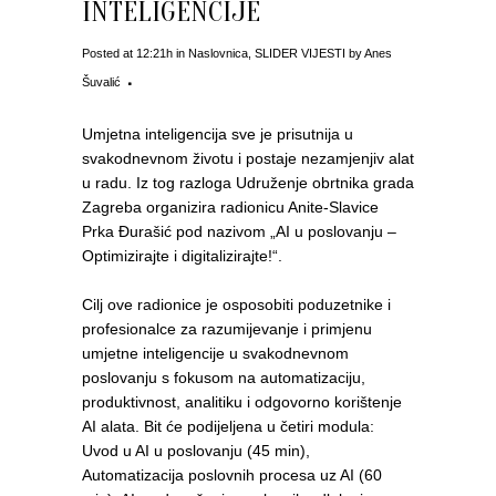
INTELIGENCIJE
Posted at 12:21h
in
Naslovnica
,
SLIDER VIJESTI
by
Anes
Šuvalić
Umjetna inteligencija sve je prisutnija u
svakodnevnom životu i postaje nezamjenjiv alat
u radu. Iz tog razloga Udruženje obrtnika grada
Zagreba organizira radionicu Anite-Slavice
Prka Đurašić pod nazivom „AI u poslovanju –
Optimizirajte i digitalizirajte!“.
Cilj ove radionice je osposobiti poduzetnike i
profesionalce za razumijevanje i primjenu
umjetne inteligencije u svakodnevnom
poslovanju s fokusom na automatizaciju,
produktivnost, analitiku i odgovorno korištenje
AI alata. Bit će podijeljena u četiri modula:
Uvod u AI u poslovanju (45 min),
Automatizacija poslovnih procesa uz AI (60