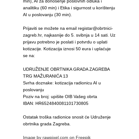
min), AI za donošenje poslovnih odluka i
analitiku (60 min) i Etika i sigurnost u korištenju
AI u poslovanju (30 min).
Prijaviti se možete na email registar@obrtnici-
zagreb.hr, najkasnije do 5. svibnja u 14 sati. Uz
prijavu potrebno je poslati i potvrdu o uplati
kotizacije. Kotizacija iznosi 50 eura i uplaćuje
se na:
UDRUŽENJE OBRTNIKA GRADA ZAGREBA
TRG MAŽURANIĆA 13
Svrha doznake: kotizacija radionicu AI u
poslovanju
Poziv na broj: upišite OIB Vašeg obrta
IBAN: HR6524840081101730805
Ostatak troška radionice snosit će Udruženje
obrtnika grada Zagreba.
Image by rawpixel.com on Freepik