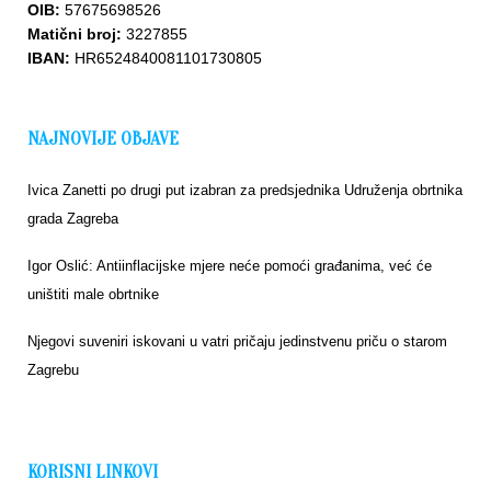
OIB:
57675698526
Matični broj:
3227855
IBAN:
HR6524840081101730805
NAJNOVIJE OBJAVE
Ivica Zanetti po drugi put izabran za predsjednika Udruženja obrtnika
grada Zagreba
Igor Oslić: Antiinflacijske mjere neće pomoći građanima, već će
uništiti male obrtnike
Njegovi suveniri iskovani u vatri pričaju jedinstvenu priču o starom
Zagrebu
KORISNI LINKOVI