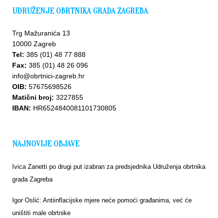
UDRUŽENJE OBRTNIKA GRADA ZAGREBA
Trg Mažuranića 13
10000 Zagreb
Tel:
385 (01) 48 77 888
Fax:
385 (01) 48 26 096
info@obrtnici-zagreb.hr
OIB:
57675698526
Matični broj:
3227855
IBAN:
HR6524840081101730805
NAJNOVIJE OBJAVE
Ivica Zanetti po drugi put izabran za predsjednika Udruženja obrtnika
grada Zagreba
Igor Oslić: Antiinflacijske mjere neće pomoći građanima, već će
uništiti male obrtnike