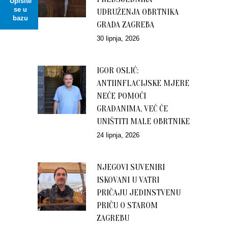
Upišite
se u
UDRUŽENJA OBRTNIKA
bazu
GRADA ZAGREBA
30 lipnja, 2026
IGOR OSLIĆ:
ANTIINFLACIJSKE MJERE
NEĆE POMOĆI
GRAĐANIMA, VEĆ ĆE
UNIŠTITI MALE OBRTNIKE
24 lipnja, 2026
NJEGOVI SUVENIRI
ISKOVANI U VATRI
PRIČAJU JEDINSTVENU
PRIČU O STAROM
ZAGREBU