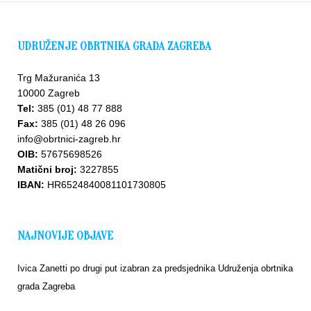
UDRUŽENJE OBRTNIKA GRADA ZAGREBA
Trg Mažuranića 13
10000 Zagreb
Tel:
385 (01) 48 77 888
Fax:
385 (01) 48 26 096
info@obrtnici-zagreb.hr
OIB:
57675698526
Matični broj:
3227855
IBAN:
HR6524840081101730805
NAJNOVIJE OBJAVE
Ivica Zanetti po drugi put izabran za predsjednika Udruženja obrtnika
grada Zagreba