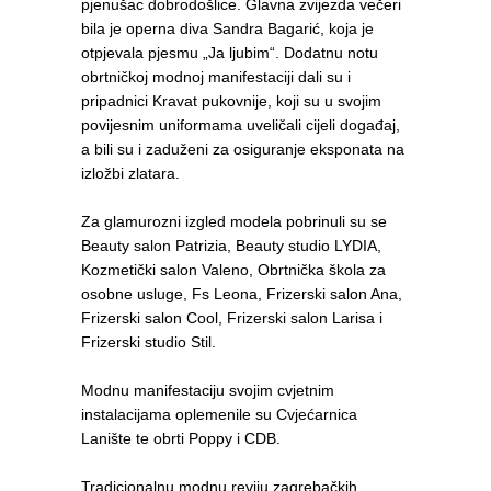
pjenušac dobrodošlice. Glavna zvijezda večeri
bila je operna diva Sandra Bagarić, koja je
otpjevala pjesmu „Ja ljubim“. Dodatnu notu
obrtničkoj modnoj manifestaciji dali su i
pripadnici Kravat pukovnije, koji su u svojim
povijesnim uniformama uveličali cijeli događaj,
a bili su i zaduženi za osiguranje eksponata na
izložbi zlatara.
Za glamurozni izgled modela pobrinuli su se
Beauty salon Patrizia, Beauty studio LYDIA,
Kozmetički salon Valeno, Obrtnička škola za
osobne usluge, Fs Leona, Frizerski salon Ana,
Frizerski salon Cool, Frizerski salon Larisa i
Frizerski studio Stil.
Modnu manifestaciju svojim cvjetnim
instalacijama oplemenile su Cvjećarnica
Lanište te obrti Poppy i CDB.
Tradicionalnu modnu reviju zagrebačkih