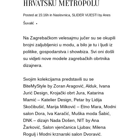
HRVATSKU METROPOLU
Posted at 15:16h
in
Naslovnica
,
SLIDER VIJESTI
by
Anes
Šuvalić
Na Zagrebačkom velesajmu jučer su se okupili
brojni zaljubljenici u modu, a bilo je tu i ljudi iz
politike, gospodarstva i showbiza. Svi oni došli
su vidjeti nove modele zagrebačkih obrtnika
dizajnera.
Svojim kolekcijama predstavili su se
BiteMyStyle by Zoran Aragović, Alduk, Ivana
Jurić Design, Krojački obrt Jura, Katarina
Mamić – Katelier Design, Petar by Lidija
Skočibušić, Marija Milković – Etno Mara, Modni
salon Dora, Iva Karačić, Muška moda Šabić,
DNK – dizajn Nada Došen, NIT by Ana
Žarković, Salon vjenčanica Ljubav, Milena
Rogulj i Modni krznarski salon Dvoravić.