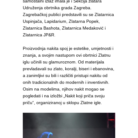
samostalni izlaz imala je i Sekcija zlatara
Udruženja obrtnika grada Zagreba.
Zagrebačkoj publici predstavili su se Zlatarnica
Uspinjača, Lapidarium, Zlatarna Popek,
Zlatarnica Bashota, Zlatarnica Medaković i
Zlatarnica JP&R.
Proizvodnja nakita spoj je estetike, umjetnosti i
znanja, a svojim nastupom ovi obrtnici Zlatnu
iglu učinili su glamuroznom. Od materijala
prevladavali su zlato, koralji, biseri i ebanovina,
a zanimljivi su bili i različiti pristupi nakitu od
onih tradicionalnih do modernih i inventivnih.
Osim na modelima, njihov nakit mogao se
pogledati i na izložbi „Nakit koji priča svoju
priču“, organiziranoj u sklopu Zlatne igle.