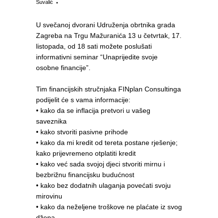
Šuvalić
U svečanoj dvorani Udruženja obrtnika grada
Zagreba na Trgu Mažuranića 13 u četvrtak, 17.
listopada, od 18 sati možete poslušati
informativni seminar “Unaprijedite svoje
osobne financije”.
Tim financijskih stručnjaka FINplan Consultinga
podijelit će s vama informacije:
• kako da se inflacija pretvori u vašeg
saveznika
• kako stvoriti pasivne prihode
• kako da mi kredit od tereta postane rješenje;
kako prijevremeno otplatiti kredit
• kako već sada svojoj djeci stvoriti mirnu i
bezbrižnu financijsku budućnost
• kako bez dodatnih ulaganja povećati svoju
mirovinu
• kako da neželjene troškove ne plaćate iz svog
džepa