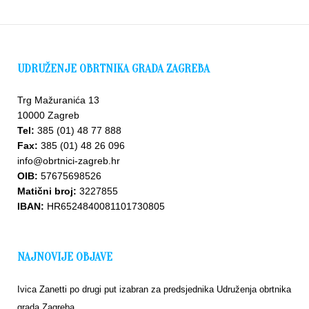
UDRUŽENJE OBRTNIKA GRADA ZAGREBA
Trg Mažuranića 13
10000 Zagreb
Tel:
385 (01) 48 77 888
Fax:
385 (01) 48 26 096
info@obrtnici-zagreb.hr
OIB:
57675698526
Matični broj:
3227855
IBAN:
HR6524840081101730805
NAJNOVIJE OBJAVE
Ivica Zanetti po drugi put izabran za predsjednika Udruženja obrtnika
grada Zagreba