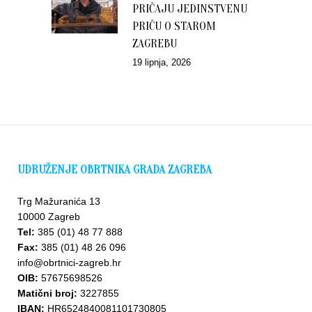
PRIČAJU JEDINSTVENU
PRIČU O STAROM
ZAGREBU
19 lipnja, 2026
UDRUŽENJE OBRTNIKA GRADA ZAGREBA
Trg Mažuranića 13
10000 Zagreb
Tel:
385 (01) 48 77 888
Fax:
385 (01) 48 26 096
info@obrtnici-zagreb.hr
OIB:
57675698526
Matični broj:
3227855
IBAN:
HR6524840081101730805