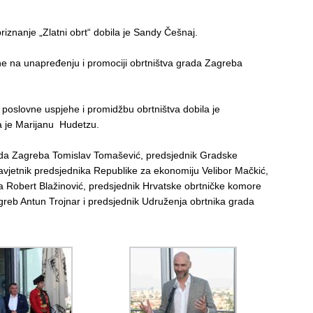
riznanje „Zlatni obrt“ dobila je Sandy Češnaj.
he na unapređenju i promociji obrtništva grada Zagreba
poslovne uspjehe i promidžbu obrtništva dobila je
a je Marijanu Hudetzu.
rada Zagreba Tomislav Tomašević, predsjednik Gradske
vjetnik predsjednika Republike za ekonomiju Velibor Mačkić,
va Robert Blažinović, predsjednik Hrvatske obrtničke komore
greb Antun Trojnar i predsjednik Udruženja obrtnika grada