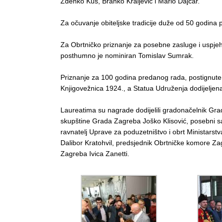
Zdenko Kuš, Branko Kraljević i Mario Dajčar.
Za očuvanje obiteljske tradicije duže od 50 godina p
Za Obrtničko priznanje za posebne zasluge i uspje
posthumno je nominiran Tomislav Sumrak.
Priznanje za 100 godina predanog rada, postignute 
Knjigovežnica 1924., a Statua Udruženja dodijeljen
Laureatima su nagrade dodijelili gradonačelnik G
skupštine Grada Zagreba Joško Klisović, posebni sa
ravnatelj Uprave za poduzetništvo i obrt Ministarst
Dalibor Kratohvil, predsjednik Obrtničke komore Za
Zagreba Ivica Zanetti.