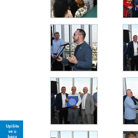
Upišite
se u
bazu