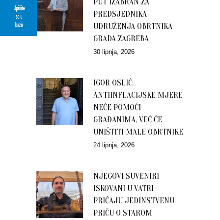
PUT IZABRAN ZA
Upišite
PREDSJEDNIKA
se u
bazu
UDRUŽENJA OBRTNIKA
GRADA ZAGREBA
30 lipnja, 2026
IGOR OSLIĆ:
ANTIINFLACIJSKE MJERE
NEĆE POMOĆI
GRAĐANIMA, VEĆ ĆE
UNIŠTITI MALE OBRTNIKE
24 lipnja, 2026
NJEGOVI SUVENIRI
ISKOVANI U VATRI
PRIČAJU JEDINSTVENU
PRIČU O STAROM