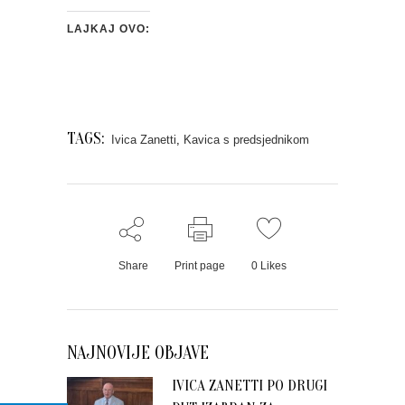
LAJKAJ OVO:
TAGS:
Ivica Zanetti
,
Kavica s predsjednikom
Share
Print page
0
Likes
NAJNOVIJE OBJAVE
IVICA ZANETTI PO DRUGI