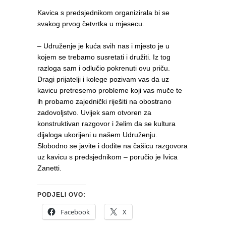
Kavica s predsjednikom organizirala bi se
svakog prvog četvrtka u mjesecu.
– Udruženje je kuća svih nas i mjesto je u
kojem se trebamo susretati i družiti. Iz tog
razloga sam i odlučio pokrenuti ovu priču.
Dragi prijatelji i kolege pozivam vas da uz
kavicu pretresemo probleme koji vas muče te
ih probamo zajednički riješiti na obostrano
zadovoljstvo. Uvijek sam otvoren za
konstruktivan razgovor i želim da se kultura
dijaloga ukorijeni u našem Udruženju.
Slobodno se javite i dođite na čašicu razgovora
uz kavicu s predsjednikom – poručio je Ivica
Zanetti.
PODJELI OVO:
Facebook
X