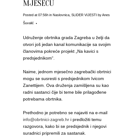
MJESECU
Posted at 07:56h
in
Naslovnica
,
SLIDER VIJESTI
by
Anes
Šuvalić
Udruženje obrtnika grada Zagreba u želji da
otvori još jedan kanal komunikacije sa svojim
članovima pokreće projekt „Na kavici s
predsjednikom“.
Naime, jednom mjesečno zagrebački obrtnici
mogu se susresti s predsjednikom Ivicom
Zanettijem. Ova druženja zamišljena su kao
radni sastanci čije bi teme bile prilagođene
potrebama obrtnika.
Prethodno je potrebno se najaviti na e-mail
info@obrtnici-zagreb.hr
i predložiti temu
razgovora, kako bi se predsjednik i njegovi
suradnici pripremili za sastanak.