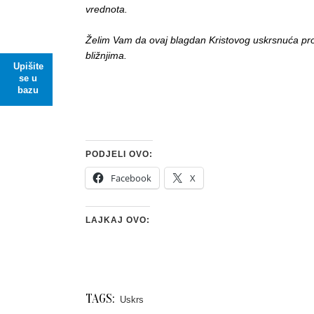
vrednota.
Želim Vam da ovaj blagdan Kristovog uskrsnuća prov
bližnjima.
Upišite
se u
bazu
PODJELI OVO:
Facebook
X
LAJKAJ OVO:
TAGS:
Uskrs