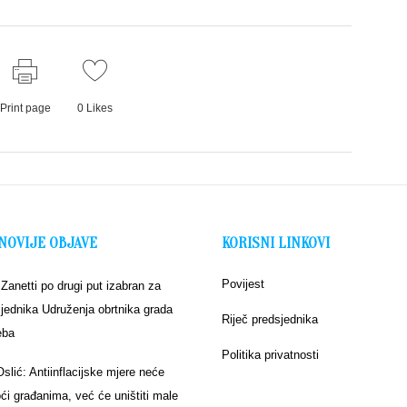
Print page
0
Likes
NOVIJE OBJAVE
KORISNI LINKOVI
Povijest
 Zanetti po drugi put izabran za
jednika Udruženja obrtnika grada
Riječ predsjednika
eba
Politika privatnosti
Oslić: Antiinflacijske mjere neće
i građanima, već će uništiti male