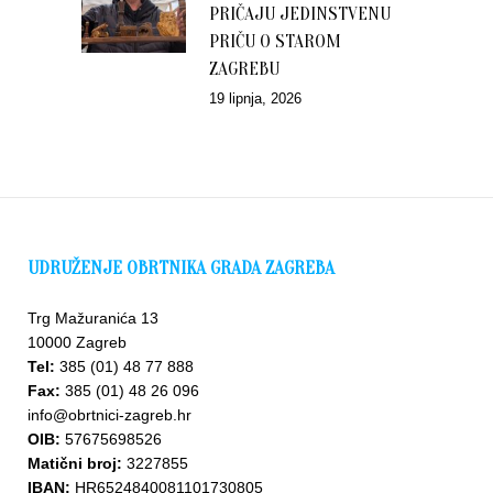
PRIČAJU JEDINSTVENU
PRIČU O STAROM
ZAGREBU
19 lipnja, 2026
UDRUŽENJE OBRTNIKA GRADA ZAGREBA
Trg Mažuranića 13
10000 Zagreb
Tel:
385 (01) 48 77 888
Fax:
385 (01) 48 26 096
info@obrtnici-zagreb.hr
OIB:
57675698526
Matični broj:
3227855
IBAN:
HR6524840081101730805