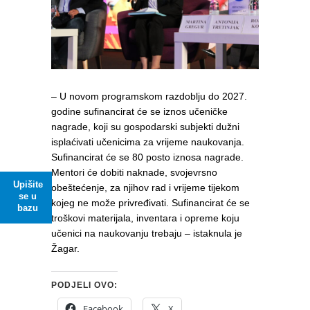
– U novom programskom razdoblju do 2027.
godine sufinancirat će se iznos učeničke
nagrade, koji su gospodarski subjekti dužni
isplaćivati učenicima za vrijeme naukovanja.
Sufinancirat će se 80 posto iznosa nagrade.
Mentori će dobiti naknade, svojevrsno
Upišite
obeštećenje, za njihov rad i vrijeme tijekom
se u
kojeg ne može privređivati. Sufinancirat će se
bazu
troškovi materijala, inventara i opreme koju
učenici na naukovanju trebaju – istaknula je
Žagar.
PODJELI OVO:
Facebook
X