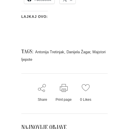
LAJKAJ OVO:
TAGS:
Antonija Tretinjak
,
Danijela Žagar
,
Majstori
ljepote
Share
Print page
0
Likes
NAJNOVIJE OBJAVE