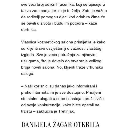
sve veći broj odličnih učenika, koji se upisuju u
takva zanimanja jer im je to želja. Zato je važno
da roditelji pomognu djeci kod odabira čime će
se baviti u životu i budu im potpora – kaže
obrtnica.
Vlasnica kozmetičkog salona primijetila je kako
su klijenti sve osvješteniji o važnosti vlastitog
izgleda. Sve je veća potražnja za njihovim
uslugama, što je dovelo do otvaranja velikog
broja novih salona. No, klijenti traže vrhunsku
uslugu.
– Naši korisnici su danas jako informirani i
preko interneta im je sve dostupno. Prisiljeni
ste stalno ulagati u sebe i nastojati pružiti više
od svoje konkurencije, kako biste opstali na
tržištu – zaključila je Tretinjak.
DANIJELA ŽAGAR OTKRILA