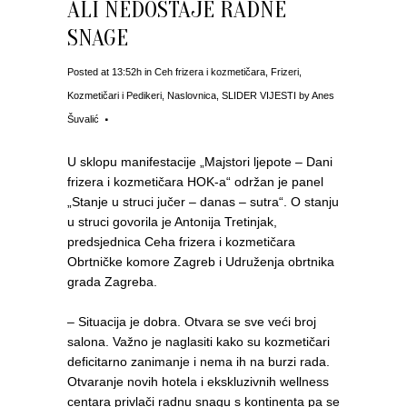
ALI NEDOSTAJE RADNE
SNAGE
Posted at 13:52h
in
Ceh frizera i kozmetičara
,
Frizeri
,
Kozmetičari i Pedikeri
,
Naslovnica
,
SLIDER VIJESTI
by
Anes
Šuvalić
U sklopu manifestacije „Majstori ljepote – Dani
frizera i kozmetičara HOK-a“ održan je panel
„Stanje u struci jučer – danas – sutra“. O stanju
u struci govorila je Antonija Tretinjak,
predsjednica Ceha frizera i kozmetičara
Obrtničke komore Zagreb i Udruženja obrtnika
grada Zagreba.
– Situacija je dobra. Otvara se sve veći broj
salona. Važno je naglasiti kako su kozmetičari
deficitarno zanimanje i nema ih na burzi rada.
Otvaranje novih hotela i ekskluzivnih wellness
centara privlači radnu snagu s kontinenta pa se