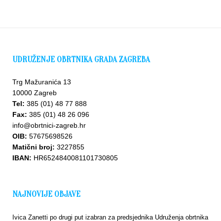
UDRUŽENJE OBRTNIKA GRADA ZAGREBA
Trg Mažuranića 13
10000 Zagreb
Tel:
385 (01) 48 77 888
Fax:
385 (01) 48 26 096
info@obrtnici-zagreb.hr
OIB:
57675698526
Matični broj:
3227855
IBAN:
HR6524840081101730805
NAJNOVIJE OBJAVE
Ivica Zanetti po drugi put izabran za predsjednika Udruženja obrtnika