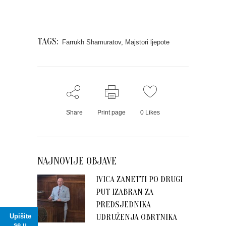
TAGS:
Farrukh Shamuratov
,
Majstori ljepote
Share
Print page
0
Likes
NAJNOVIJE OBJAVE
IVICA ZANETTI PO DRUGI
PUT IZABRAN ZA
PREDSJEDNIKA
UDRUŽENJA OBRTNIKA
Upišite
se u