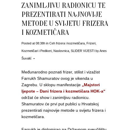
ZANIMLJIVU RADIONICU TE
PREZENTIRATI NAJNOVIJE
METODE U SVIJETU FRIZERA
I KOZMETIČARA
Posted at 08:38h
in
Ceh frizera i kozmetičara
,
Frizeri
,
Kozmetičari i Pedikeri
,
Naslovnica
,
SLIDER VIJESTI
by
Anes
Šuvalić
Međunarodno poznati frizer, stilist i vizažist
Farrukh Shamuratov ovog je vikenda u
Zagrebu. U sklopu manifestacije
„Majstori
ljepote – Dani frizera i kozmetičara HOK-a“
održat će show i zanimljivu radionicu.
Shamuratov će prvi put publici u Hrvatskoj
prezentirati najnovije metode u svijetu frizera i
kozmetičara.
Farrukh je diplomirao na Državnom sveučilištu