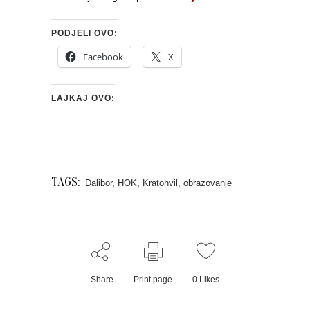
PODJELI OVO:
Facebook
X
LAJKAJ OVO:
TAGS:
Dalibor
,
HOK
,
Kratohvil
,
obrazovanje
Share
Print page
0
Likes