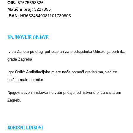
OIB:
57675698526
Matični broj:
3227855
IBAN:
HR6524840081101730805
NAJNOVIJE OBJAVE
Ivica Zanetti po drugi put izabran za predsjednika Udruženja obrtnika
grada Zagreba
Igor Oslić: Antiinflacijske mjere neće pomoći građanima, već će
uništiti male obrtnike
Njegovi suveniri iskovani u vatri pričaju jedinstvenu priču o starom
Zagrebu
KORISNI LINKOVI