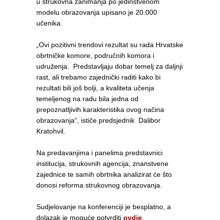
u strukovna zanimanja po jedinstvenom
modelu obrazovanja upisano je 20.000
učenika.
„Ovi pozitivni trendovi rezultat su rada Hrvatske
obrtničke komore, područnih komora i
udruženja. Predstavljaju dobar temelj za daljnji
rast, ali trebamo zajednički raditi kako bi
rezultati bili još bolji, a kvaliteta učenja
temeljenog na radu bila jedna od
prepoznatljivih karakteristika ovog načina
obrazovanja“, ističe predsjednik
Dalibor
Kratohvil.
Na predavanjima i panelima predstavnici
institucija, strukovnih agencija, znanstvene
zajednice te samih obrtnika analizirat će što
donosi reforma strukovnog obrazovanja.
Sudjelovanje na konferenciji je besplatno, a
dolazak je moguće potvrditi
ovdje
.