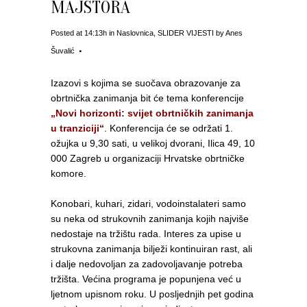
MAJSTORA
Posted at 14:13h
in
Naslovnica
,
SLIDER VIJESTI
by
Anes
Šuvalić
Izazovi s kojima se suočava obrazovanje za
obrtnička zanimanja bit će tema konferencije
„Novi horizonti: svijet obrtničkih zanimanja
u tranziciji“
. Konferencija će se održati 1.
ožujka u 9,30 sati, u velikoj dvorani, Ilica 49, 10
000 Zagreb u organizaciji Hrvatske obrtničke
komore.
Konobari, kuhari, zidari, vodoinstalateri samo
su neka od strukovnih zanimanja kojih najviše
nedostaje na tržištu rada. Interes za upise u
strukovna zanimanja bilježi kontinuiran rast, ali
i dalje nedovoljan za zadovoljavanje potreba
tržišta. Većina programa je popunjena već u
ljetnom upisnom roku. U posljednjih pet godina