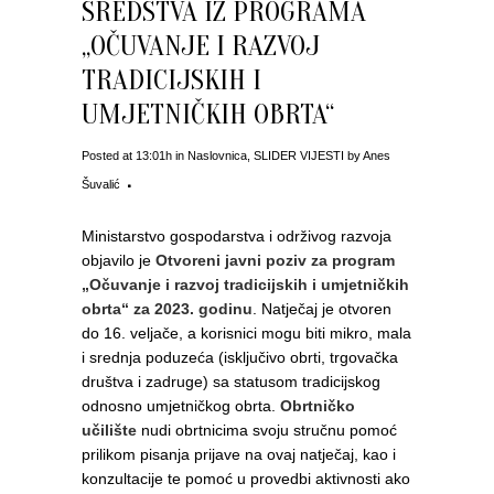
SREDSTVA IZ PROGRAMA
„OČUVANJE I RAZVOJ
TRADICIJSKIH I
UMJETNIČKIH OBRTA“
Posted at 13:01h
in
Naslovnica
,
SLIDER VIJESTI
by
Anes
Šuvalić
Ministarstvo gospodarstva i održivog razvoja
objavilo je
Otvoreni javni poziv za program
„Očuvanje i razvoj tradicijskih i umjetničkih
obrta“ za 2023. godinu
. Natječaj je otvoren
do 16. veljače, a korisnici mogu biti mikro, mala
i srednja poduzeća (isključivo obrti, trgovačka
društva i zadruge) sa statusom tradicijskog
odnosno umjetničkog obrta.
Obrtničko
učilište
nudi obrtnicima svoju stručnu pomoć
prilikom pisanja prijave na ovaj natječaj, kao i
konzultacije te pomoć u provedbi aktivnosti ako