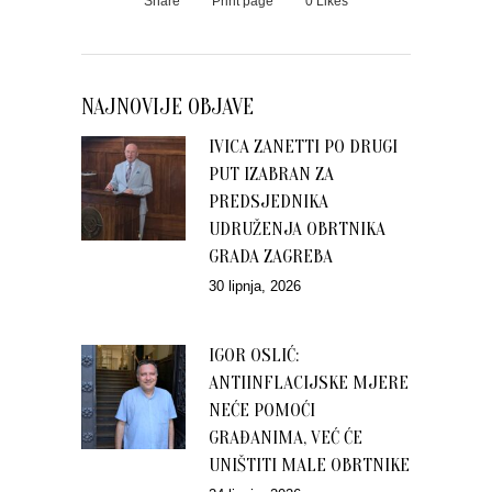
Share
Print page
0
Likes
NAJNOVIJE OBJAVE
IVICA ZANETTI PO DRUGI
PUT IZABRAN ZA
PREDSJEDNIKA
UDRUŽENJA OBRTNIKA
GRADA ZAGREBA
30 lipnja, 2026
IGOR OSLIĆ:
ANTIINFLACIJSKE MJERE
NEĆE POMOĆI
GRAĐANIMA, VEĆ ĆE
UNIŠTITI MALE OBRTNIKE