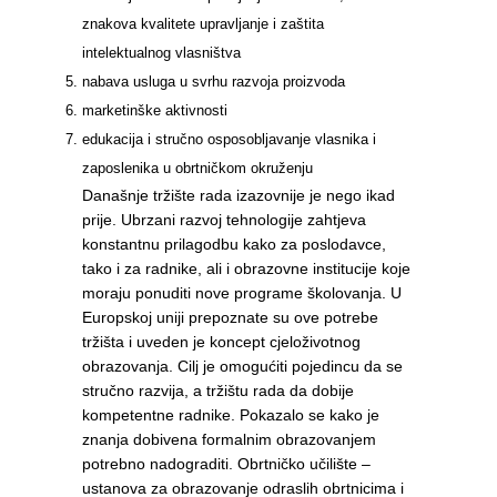
znakova kvalitete upravljanje i zaštita
intelektualnog vlasništva
nabava usluga u svrhu razvoja proizvoda
marketinške aktivnosti
edukacija i stručno osposobljavanje vlasnika i
zaposlenika u obrtničkom okruženju
Današnje tržište rada izazovnije je nego ikad
prije. Ubrzani razvoj tehnologije zahtjeva
konstantnu prilagodbu kako za poslodavce,
tako i za radnike, ali i obrazovne institucije koje
moraju ponuditi nove programe školovanja. U
Europskoj uniji prepoznate su ove potrebe
tržišta i uveden je koncept cjeloživotnog
obrazovanja. Cilj je omogućiti pojedincu da se
stručno razvija, a tržištu rada da dobije
kompetentne radnike. Pokazalo se kako je
znanja dobivena formalnim obrazovanjem
potrebno nadograditi. Obrtničko učilište –
ustanova za obrazovanje odraslih obrtnicima i