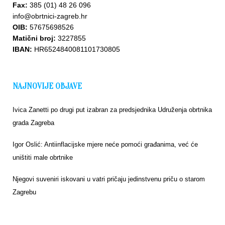
Fax:
385 (01) 48 26 096
info@obrtnici-zagreb.hr
OIB:
57675698526
Matični broj:
3227855
IBAN:
HR6524840081101730805
NAJNOVIJE OBJAVE
Ivica Zanetti po drugi put izabran za predsjednika Udruženja obrtnika
grada Zagreba
Igor Oslić: Antiinflacijske mjere neće pomoći građanima, već će
uništiti male obrtnike
Njegovi suveniri iskovani u vatri pričaju jedinstvenu priču o starom
Zagrebu