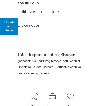
PODJELI OVO:
Facebook
X
Upišite
LAJKAJ OVO:
se u
bazu
TAGS:
bespovratna sredstva
,
Ministarstvo
gospodarstva i održivog razvoja
,
obrt
,
obrtnici
,
Obrtničko učilište
,
potpore
,
Udruženje obrtnika
grada Zagreba
,
Zagreb