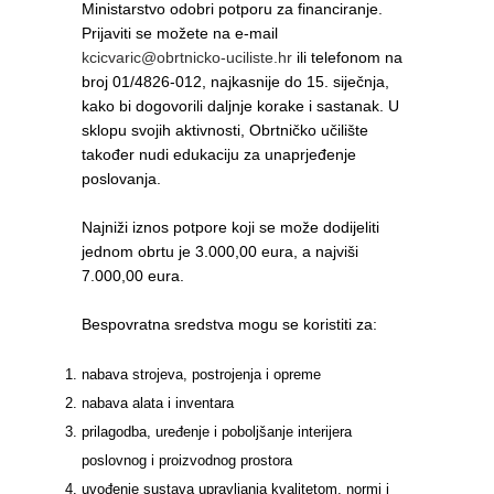
Ministarstvo odobri potporu za financiranje.
Prijaviti se možete na e-mail
kcicvaric@obrtnicko-uciliste.hr
ili telefonom na
broj 01/4826-012, najkasnije do 15. siječnja,
kako bi dogovorili daljnje korake i sastanak. U
sklopu svojih aktivnosti, Obrtničko učilište
također nudi edukaciju za unaprjeđenje
poslovanja.
Najniži iznos potpore koji se može dodijeliti
jednom obrtu je 3.000,00 eura, a najviši
7.000,00 eura.
Bespovratna sredstva mogu se koristiti za:
nabava strojeva, postrojenja i opreme
nabava alata i inventara
prilagodba, uređenje i poboljšanje interijera
poslovnog i proizvodnog prostora
uvođenje sustava upravljanja kvalitetom, normi i