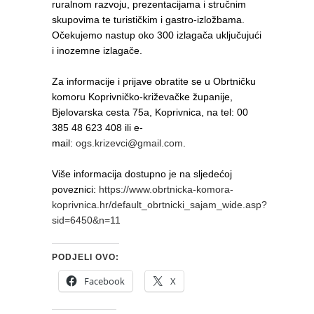
ruralnom razvoju, prezentacijama i stručnim
skupovima te turističkim i gastro-izložbama.
Očekujemo nastup oko 300 izlagača uključujući
i inozemne izlagače.
Za informacije i prijave obratite se u Obrtničku
komoru Koprivničko-križevačke županije,
Bjelovarska cesta 75a, Koprivnica, na tel: 00
385 48 623 408 ili e-
mail:
ogs.krizevci@gmail.com
.
Više informacija dostupno je na sljedećoj
poveznici:
https://www.obrtnicka-komora-
koprivnica.hr/default_obrtnicki_sajam_wide.asp?
sid=6450&n=11
PODJELI OVO:
Facebook
X