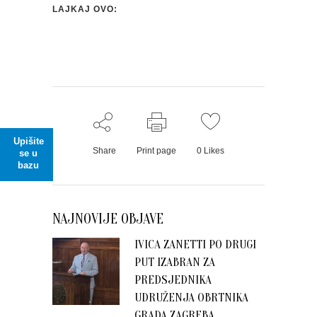
LAJKAJ OVO:
Upišite
Share
Print page
0
Likes
se u
bazu
NAJNOVIJE OBJAVE
IVICA ZANETTI PO DRUGI
PUT IZABRAN ZA
PREDSJEDNIKA
UDRUŽENJA OBRTNIKA
GRADA ZAGREBA