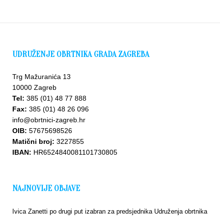
UDRUŽENJE OBRTNIKA GRADA ZAGREBA
Trg Mažuranića 13
10000 Zagreb
Tel:
385 (01) 48 77 888
Fax:
385 (01) 48 26 096
info@obrtnici-zagreb.hr
OIB:
57675698526
Matični broj:
3227855
IBAN:
HR6524840081101730805
NAJNOVIJE OBJAVE
Ivica Zanetti po drugi put izabran za predsjednika Udruženja obrtnika