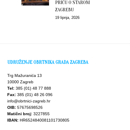
PRIČU O STAROM
ZAGREBU
19 lipnja, 2026
UDRUŽENJE OBRTNIKA GRADA ZAGREBA
Trg Mažuranića 13
10000 Zagreb
Tel:
385 (01) 48 77 888
Fax:
385 (01) 48 26 096
info@obrtnici-zagreb.hr
OIB:
57675698526
Matični broj:
3227855
IBAN:
HR6524840081101730805