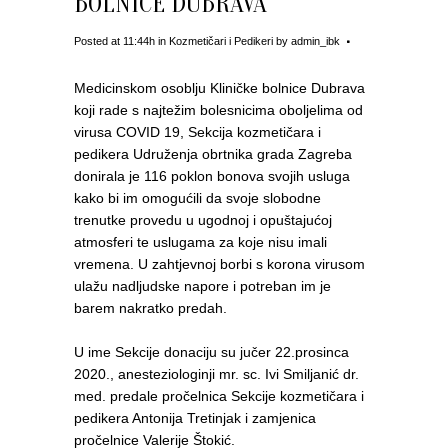
BOLNICE DUBRAVA
Posted at 11:44h
in
Kozmetičari i Pedikeri
by
admin_ibk
Medicinskom osoblju Kliničke bolnice Dubrava
koji rade s najtežim bolesnicima oboljelima od
virusa COVID 19, Sekcija kozmetičara i
pedikera Udruženja obrtnika grada Zagreba
donirala je 116 poklon bonova svojih usluga
kako bi im omogućili da svoje slobodne
trenutke provedu u ugodnoj i opuštajućoj
atmosferi te uslugama za koje nisu imali
vremena. U zahtjevnoj borbi s korona virusom
ulažu nadljudske napore i potreban im je
barem nakratko predah.
U ime Sekcije donaciju su jučer 22.prosinca
2020., anesteziologinji mr. sc. Ivi Smiljanić dr.
med. predale pročelnica Sekcije kozmetičara i
pedikera Antonija Tretinjak i zamjenica
pročelnice Valerije Štokić.