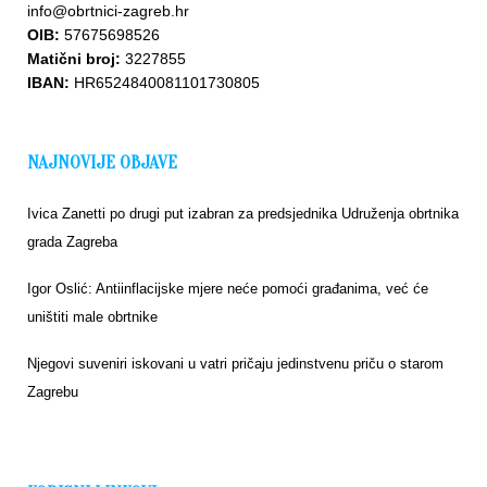
info@obrtnici-zagreb.hr
OIB:
57675698526
Matični broj:
3227855
IBAN:
HR6524840081101730805
NAJNOVIJE OBJAVE
Ivica Zanetti po drugi put izabran za predsjednika Udruženja obrtnika
grada Zagreba
Igor Oslić: Antiinflacijske mjere neće pomoći građanima, već će
uništiti male obrtnike
Njegovi suveniri iskovani u vatri pričaju jedinstvenu priču o starom
Zagrebu