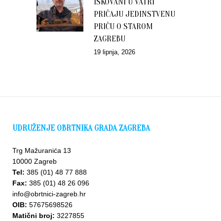
ISKOVANI U VATRI
PRIČAJU JEDINSTVENU
PRIČU O STAROM
ZAGREBU
19 lipnja, 2026
UDRUŽENJE OBRTNIKA GRADA ZAGREBA
Trg Mažuranića 13
10000 Zagreb
Tel:
385 (01) 48 77 888
Fax:
385 (01) 48 26 096
info@obrtnici-zagreb.hr
OIB:
57675698526
Matični broj:
3227855