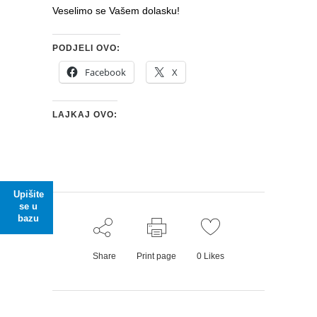
Veselimo se Vašem dolasku!
PODJELI OVO:
Facebook
X
LAJKAJ OVO:
Upišite
se u
bazu
Share
Print page
0
Likes