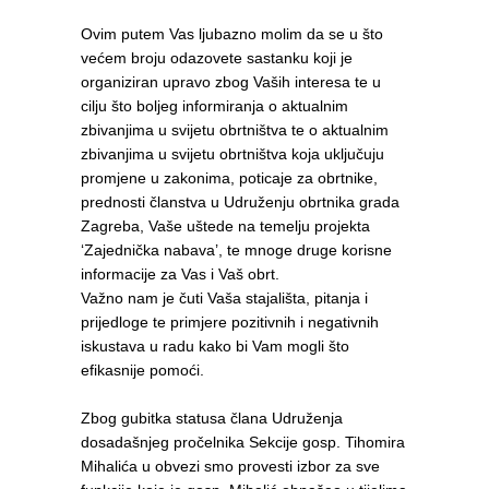
Ovim putem Vas ljubazno molim da se u što
većem broju odazovete sastanku koji je
organiziran upravo zbog Vaših interesa te u
cilju što boljeg informiranja o aktualnim
zbivanjima u svijetu obrtništva te o aktualnim
zbivanjima u svijetu obrtništva koja uključuju
promjene u zakonima, poticaje za obrtnike,
prednosti članstva u Udruženju obrtnika grada
Zagreba, Vaše uštede na temelju projekta
‘Zajednička nabava’, te mnoge druge korisne
informacije za Vas i Vaš obrt.
Važno nam je čuti Vaša stajališta, pitanja i
prijedloge te primjere pozitivnih i negativnih
iskustava u radu kako bi Vam mogli što
efikasnije pomoći.
Zbog gubitka statusa člana Udruženja
dosadašnjeg pročelnika Sekcije gosp. Tihomira
Mihalića u obvezi smo provesti izbor za sve