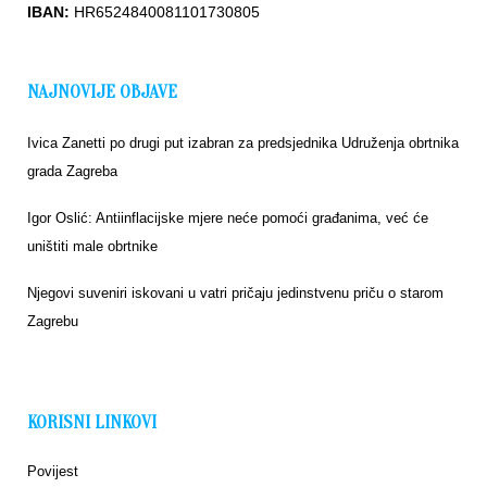
IBAN:
HR6524840081101730805
NAJNOVIJE OBJAVE
Ivica Zanetti po drugi put izabran za predsjednika Udruženja obrtnika
grada Zagreba
Igor Oslić: Antiinflacijske mjere neće pomoći građanima, već će
uništiti male obrtnike
Njegovi suveniri iskovani u vatri pričaju jedinstvenu priču o starom
Zagrebu
KORISNI LINKOVI
Povijest