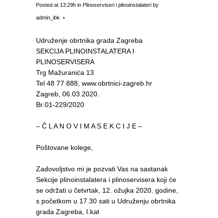
Posted at 13:29h
in
Plinoserviseri i plinoinstalateri
by
admin_ibk
Udruženje obrtnika grada Zagreba
SEKCIJA PLINOINSTALATERA I
PLINOSERVISERA
Trg Mažuranića 13
Tel 48 77 888, www.obrtnici-zagreb.hr
Zagreb, 06.03.2020.
Br:01-229/2020
– Č L A N O V I M A S E K C I J E –
Poštovane kolege,
Zadovoljstvo mi je pozvati Vas na sastanak
Sekcije plinoinstalatera i plinoservisera koji će
se održati u četvrtak, 12. ožujka 2020. godine,
s početkom u 17.30 sati u Udruženju obrtnika
grada Zagreba, I.kat