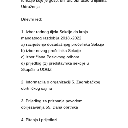
funkcije koje je gosp. Mihalić obnašao u tijelima
Udruženja.
Dnevni red:
1. Izbor radnog tijela Sekcije do kraja
mandatnog razdoblja 2018.-2022.
a) razrješenje dosadašnjeg pročelnika Sekcije
b) izbor novog pročelnika Sekcije
c) izbor člana Poslovnog odbora
d) prijedlog (1) predstavnika sekcije u
Skupštinu UOGZ
2. Informacija o organizaciji 5. Zagrebačkog
obrtničkog sajma
3. Prijedlog za priznanja povodom
obilježavanja 55. Dana obrtnika
4. Pitanja i prijedlozi