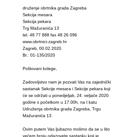
druženje obrtnika grada Zagreba
Sekcija mesara
Sekcija pekara
Trg Mažuranića 13
tel. 48 77 888 fax 48 26 096
www.obrtnici-zagreb.hr
Zagreb, 00.02.2020.
Br.: 01-135/2020
Poštovani kolege,
Zadovoljstvo nam je pozvati Vas na zajednički
sastanak Sekcije mesara i Sekcije pekara koji
će se održati u ponedjeljak, 24. veljače 2020.
godine s početkom u 17.00h, na I.katu
Udruženja obrtnika grada Zagreba, Trgu
Mažuranića 13.
Ovim putem Vas ljubazno molimo da se u što
većem broju odazovete sastanku koji je