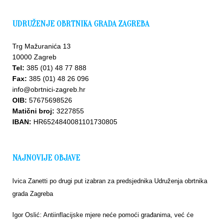
UDRUŽENJE OBRTNIKA GRADA ZAGREBA
Trg Mažuranića 13
10000 Zagreb
Tel:
385 (01) 48 77 888
Fax:
385 (01) 48 26 096
info@obrtnici-zagreb.hr
OIB:
57675698526
Matični broj:
3227855
IBAN:
HR6524840081101730805
NAJNOVIJE OBJAVE
Ivica Zanetti po drugi put izabran za predsjednika Udruženja obrtnika
grada Zagreba
Igor Oslić: Antiinflacijske mjere neće pomoći građanima, već će