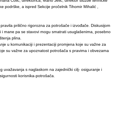
hana Colić, direktorica, Mario Jelić, direktor službe tehničke
e podrške, a ispred Sekcije pročelnik Tihomir Mihalić ,
 pravila prilično rigorozna za potrošače i izvođače. Diskusijom
sti i mane pa se stavovi mogu smatrati usuglašenima, posebno
štenja plina.
je u komunikaciji i prezentaciji promjena koje su važne za
 koje su važne za upoznatost potrošača s pravima i obvezama
uvažavanja s naglaskom na zajednički cilj- osiguranje i
 sigurnosti korisnika-potrošača.