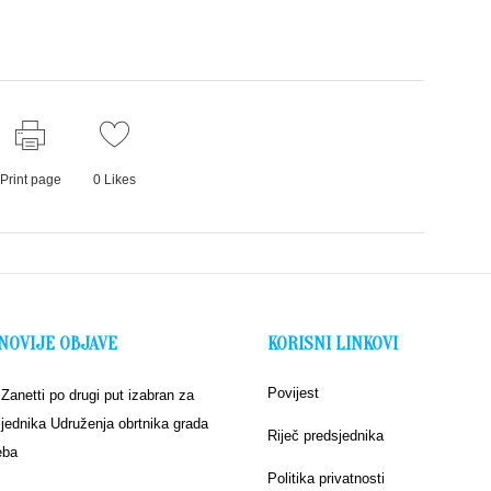
Print page
0
Likes
NOVIJE OBJAVE
KORISNI LINKOVI
Povijest
 Zanetti po drugi put izabran za
jednika Udruženja obrtnika grada
Riječ predsjednika
eba
Politika privatnosti