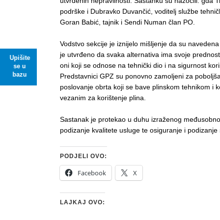
utvrđenih nepravilnosti. Sastanku su nazočili: gđa Ti
podrške i Dubravko Duvančić, voditelj službe tehničk
Goran Babić, tajnik i Sendi Numan član PO.
Vodstvo sekcije je iznijelo mišljenje da su navedena
je utvrđeno da svaka alternativa ima svoje predno
Upišite
oni koji se odnose na tehnički dio i na sigurnost kori
se u
bazu
Predstavnici GPZ su ponovno zamoljeni za poboljšan
poslovanje obrta koji se bave plinskom tehnikom i
vezanim za korištenje plina.
Sastanak je protekao u duhu izraženog međusobnog 
podizanje kvalitete usluge te osiguranje i podizanje
PODJELI OVO:
Facebook
X
LAJKAJ OVO: