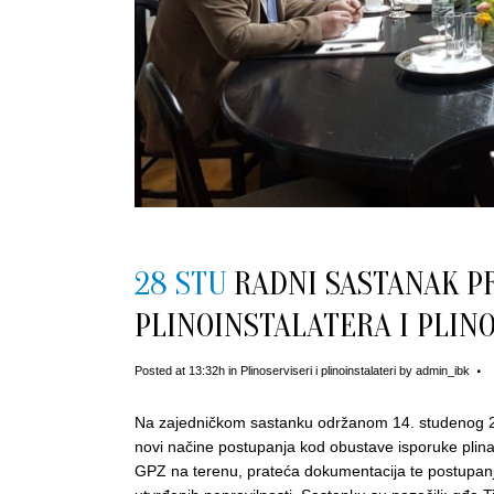
28 STU
RADNI SASTANAK PR
PLINOINSTALATERA I PLIN
Posted at 13:32h
in
Plinoserviseri i plinoinstalateri
by
admin_ibk
Na zajedničkom sastanku održanom 14. studenog 20
novi načine postupanja kod obustave isporuke plina 
GPZ na terenu, prateća dokumentacija te postupanje 