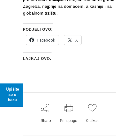
Zagreba, najprije na domaćem, a kasnije i na
globalnom tržištu.
PODJELI OVO:
Facebook
X
LAJKAJ OVO:
Upišite
se u
bazu
Share
Print page
0
Likes