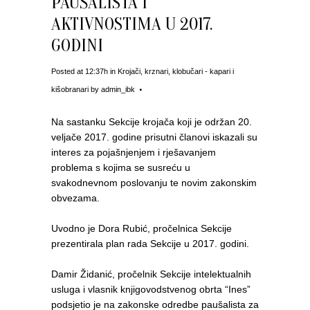
PAUŠALISTA I
AKTIVNOSTIMA U 2017.
GODINI
Posted at 12:37h
in
Krojači, krznari, klobučari - kapari i
kišobranari
by
admin_ibk
Na sastanku Sekcije krojača koji je održan 20.
veljače 2017. godine prisutni članovi iskazali su
interes za pojašnjenjem i rješavanjem
problema s kojima se susreću u
svakodnevnom poslovanju te novim zakonskim
obvezama.
Uvodno je Dora Rubić, pročelnica Sekcije
prezentirala plan rada Sekcije u 2017. godini.
Damir Židanić, pročelnik Sekcije intelektualnih
usluga i vlasnik knjigovodstvenog obrta “Ines”
podsjetio je na zakonske odredbe paušalista za