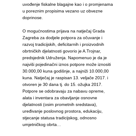
uvođenje fiskalne blagajne kao i o promjenama
u poreznim propisima vezano uz obvezne
doprinose.
O mogućnostima prijava na natječaj Grada
Zagreba za dodjele potpora za očuvanje i
razvoj tradicijskih, deficitarnih i proizvodnih
obrtničkih djelatnosti govorio je A.Trojnar,
predsjednik Udruženja. Napomenuo je da je
najviši pojedinačni iznos potpore može iznositi
30.000,00 kuna godišnje, a najniži 10.000,00
kuna. Natječaj je raspisan 13. veljače 2017. i
otvoren je 30 dana tj. do 15. ožujka 2017.
Potpore se odobravaju za nabavu opreme,
alata i inventara za obavljanje osnovne
djelatnosti (osim prometnih sredstava),
uređivanje poslovnog prostora, edukaciju,
stjecanje statusa tradicijskog, odnosno
umjetničkog obrta…