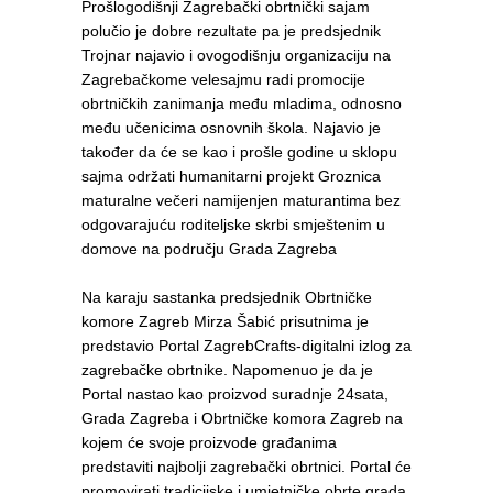
Prošlogodišnji Zagrebački obrtnički sajam
polučio je dobre rezultate pa je predsjednik
Trojnar najavio i ovogodišnju organizaciju na
Zagrebačkome velesajmu radi promocije
obrtničkih zanimanja među mladima, odnosno
među učenicima osnovnih škola. Najavio je
također da će se kao i prošle godine u sklopu
sajma održati humanitarni projekt Groznica
maturalne večeri namijenjen maturantima bez
odgovarajuću roditeljske skrbi smještenim u
domove na području Grada Zagreba
Na karaju sastanka predsjednik Obrtničke
komore Zagreb Mirza Šabić prisutnima je
predstavio Portal ZagrebCrafts-digitalni izlog za
zagrebačke obrtnike. Napomenuo je da je
Portal nastao kao proizvod suradnje 24sata,
Grada Zagreba i Obrtničke komora Zagreb na
kojem će svoje proizvode građanima
predstaviti najbolji zagrebački obrtnici. Portal će
promovirati tradicijske i umjetničke obrte grada