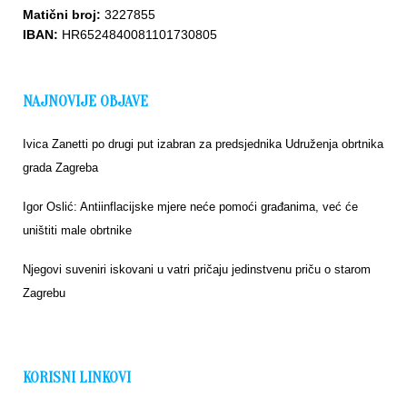
Matični broj:
3227855
IBAN:
HR6524840081101730805
NAJNOVIJE OBJAVE
Ivica Zanetti po drugi put izabran za predsjednika Udruženja obrtnika
grada Zagreba
Igor Oslić: Antiinflacijske mjere neće pomoći građanima, već će
uništiti male obrtnike
Njegovi suveniri iskovani u vatri pričaju jedinstvenu priču o starom
Zagrebu
KORISNI LINKOVI