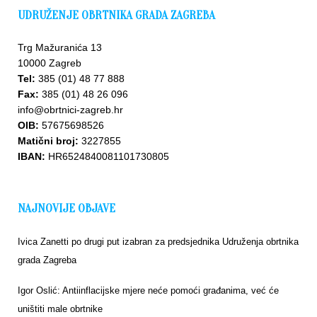
UDRUŽENJE OBRTNIKA GRADA ZAGREBA
Trg Mažuranića 13
10000 Zagreb
Tel:
385 (01) 48 77 888
Fax:
385 (01) 48 26 096
info@obrtnici-zagreb.hr
OIB:
57675698526
Matični broj:
3227855
IBAN:
HR6524840081101730805
NAJNOVIJE OBJAVE
Ivica Zanetti po drugi put izabran za predsjednika Udruženja obrtnika
grada Zagreba
Igor Oslić: Antiinflacijske mjere neće pomoći građanima, već će
uništiti male obrtnike