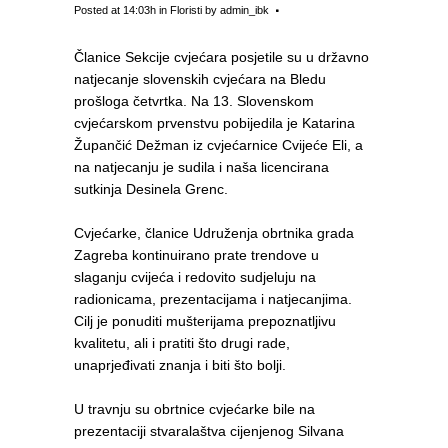
Posted at 14:03h
in
Floristi
by
admin_ibk
Članice Sekcije cvjećara posjetile su u državno
natjecanje slovenskih cvjećara na Bledu
prošloga četvrtka. Na 13. Slovenskom
cvjećarskom prvenstvu pobijedila je Katarina
Župančić Dežman iz cvjećarnice Cvijeće Eli, a
na natjecanju je sudila i naša licencirana
sutkinja Desinela Grenc.
Cvjećarke, članice Udruženja obrtnika grada
Zagreba kontinuirano prate trendove u
slaganju cvijeća i redovito sudjeluju na
radionicama, prezentacijama i natjecanjima.
Cilj je ponuditi mušterijama prepoznatljivu
kvalitetu, ali i pratiti što drugi rade,
unaprjeđivati znanja i biti što bolji.
U travnju su obrtnice cvjećarke bile na
prezentaciji stvaralaštva cijenjenog Silvana