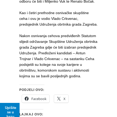
odboru će biti i Miljenko Vuk te Renato Bočak.
Kao i četiri prethodne osnivačke skupštine
ceha i ovu je vodio Vlado Crkvenac,
predsjednik Udruženja obrtnika grada Zagreba.
Nakon osnivanja cehova predviđenih Statutom
slijedi održavanje Skupštine Udruženja obrtnika
grada Zagreba gdje će biti izabran predsjednik
Udruženja. Predloženi kandidati – Antun
Trojnar i Vlado Crkvenac – na sastanku Ceha
podsjetili su kolege na svoje karijere u
obrtništvu, komorskom sustavu i aktivnosti
kojima su se bavili posljednjih godina.
PODJELI OVO:
Facebook
X
Upišite
se u
LAJKAJ OVO:
bazu