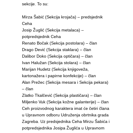
sekcije. To su:
Mirza Šabić (Sekcija krojača) – predsjednik
Ceha
Josip Žuglić (Sekcija metalaca) –
potpredsjednik Ceha
Renato Bočak (Sekcija postolara) – član
Drago Dević (Sekcija staklara) – član
Dalibor Doko (Sekcija optičara) – član
Ivan Halužan (Sekcija stolara) – član
Marijan Hudetz (Sekcija knjigoveža,
kartonažera i papirne konfekcije) – član
Alan Prežec (Sekcija mesara i Sekcija pekara)
– član
Zlatko Tkalčević (Sekcija plastičara) – član
Miljenko Vuk (Sekcija kožne galanterije) – član
Ceh proizvodnog karaktera imat će četiri člana
u Upravnom odboru Udruženja obrtnika grada
Zagreba. Uz predsjednika Ceha Mirzu Šabića i
potpredsjednika Josipa Žuglića u Upravnom