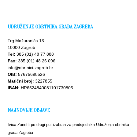
UDRUŽENJE OBRTNIKA GRADA ZAGREBA
Trg Mažuranića 13
10000 Zagreb
Tel:
385 (01) 48 77 888
Fax:
385 (01) 48 26 096
info@obrtnici-zagreb.hr
OIB:
57675698526
Matični broj:
3227855
IBAN:
HR6524840081101730805
NAJNOVIJE OBJAVE
Ivica Zanetti po drugi put izabran za predsjednika Udruženja obrtnika
grada Zagreba