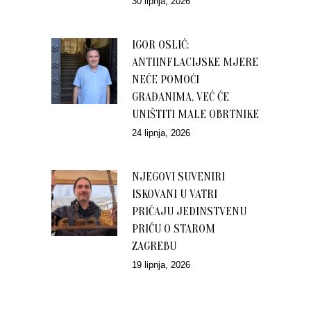
30 lipnja, 2026
IGOR OSLIĆ:
ANTIINFLACIJSKE MJERE
NEĆE POMOĆI
GRAĐANIMA, VEĆ ĆE
UNIŠTITI MALE OBRTNIKE
24 lipnja, 2026
NJEGOVI SUVENIRI
ISKOVANI U VATRI
PRIČAJU JEDINSTVENU
PRIČU O STAROM
ZAGREBU
19 lipnja, 2026