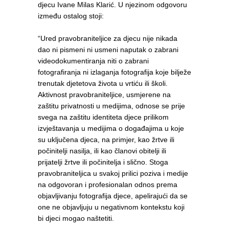
djecu Ivane Milas Klarić. U njezinom odgovoru
između ostalog stoji:
“Ured pravobraniteljice za djecu nije nikada
dao ni pismeni ni usmeni naputak o zabrani
videodokumentiranja niti o zabrani
fotografiranja ni izlaganja fotografija koje bilježe
trenutak djetetova života u vrtiću ili školi.
Aktivnost pravobraniteljice, usmjerene na
zaštitu privatnosti u medijima, odnose se prije
svega na zaštitu identiteta djece prilikom
izvještavanja u medijima o događajima u koje
su uključena djeca, na primjer, kao žrtve ili
počinitelji nasilja, ili kao članovi obitelji ili
prijatelji žrtve ili počinitelja i slično. Stoga
pravobraniteljica u svakoj prilici poziva i medije
na odgovoran i profesionalan odnos prema
objavljivanju fotografija djece, apelirajući da se
one ne objavljuju u negativnom kontekstu koji
bi djeci mogao naštetiti.