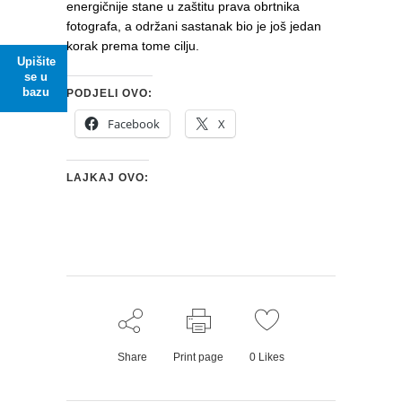
energičnije stane u zaštitu prava obrtnika
fotografa, a održani sastanak bio je još jedan
korak prema tome cilju.
Upišite
se u
bazu
PODJELI OVO:
Facebook
X
LAJKAJ OVO:
Share
Print page
0
Likes