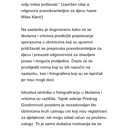
volju treba poštovati.” (završen citat iz
odgovora pravobraniteljice za djecu Ivane
Milas Klarić)
Na sastanku je dogovoreno kako će se
školama i vrtićima predložiti potpisivanje
sporazuma s obrtnicima koji su spremni
pridržavati se preporuka pravobraniteljice za
djecu i preuzeti odgovornost za obavljeni
posao i moguće posljedice. Dopis će se
proslijediti svima koji su bili nazočni na
sastanku, kao i fotografima koji su se ispričali
jer nisu mogli doći.
Iskustva obrtnika o fotografiranju u školama i
vrtićima su različita. Tajnik sekcije Predrag
Gostimirović posebno je nezadovoljan što
obrtnicima kruh uzimaju oni koji nisu registrirani
za djelatnost, niti mogu izdati račun za pruženu
uslugu. To je samo dodatna motivacija da se