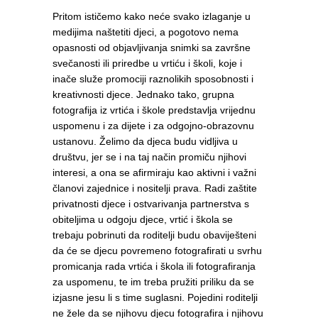
Pritom ističemo kako neće svako izlaganje u
medijima naštetiti djeci, a pogotovo nema
opasnosti od objavljivanja snimki sa završne
svečanosti ili priredbe u vrtiću i školi, koje i
inače služe promociji raznolikih sposobnosti i
kreativnosti djece. Jednako tako, grupna
fotografija iz vrtića i škole predstavlja vrijednu
uspomenu i za dijete i za odgojno-obrazovnu
ustanovu. Želimo da djeca budu vidljiva u
društvu, jer se i na taj način promiču njihovi
interesi, a ona se afirmiraju kao aktivni i važni
članovi zajednice i nositelji prava. Radi zaštite
privatnosti djece i ostvarivanja partnerstva s
obiteljima u odgoju djece, vrtić i škola se
trebaju pobrinuti da roditelji budu obaviješteni
da će se djecu povremeno fotografirati u svrhu
promicanja rada vrtića i škola ili fotografiranja
za uspomenu, te im treba pružiti priliku da se
izjasne jesu li s time suglasni. Pojedini roditelji
ne žele da se njihovu djecu fotografira i njihovu