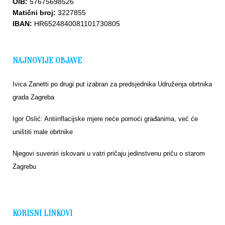
OIB:
57675698526
Matični broj:
3227855
IBAN:
HR6524840081101730805
NAJNOVIJE OBJAVE
Ivica Zanetti po drugi put izabran za predsjednika Udruženja obrtnika
grada Zagreba
Igor Oslić: Antiinflacijske mjere neće pomoći građanima, već će
uništiti male obrtnike
Njegovi suveniri iskovani u vatri pričaju jedinstvenu priču o starom
Zagrebu
KORISNI LINKOVI