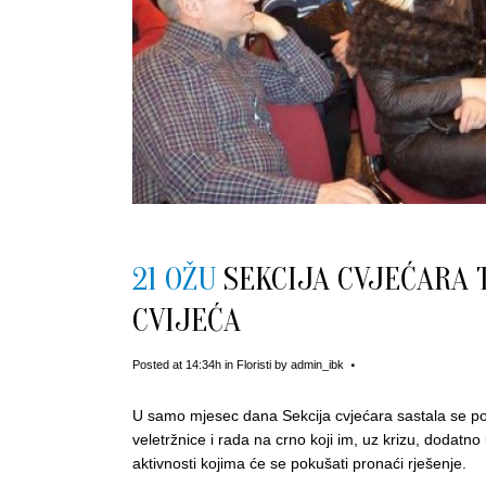
21 OŽU
SEKCIJA CVJEĆARA 
CVIJEĆA
Posted at 14:34h
in
Floristi
by
admin_ibk
U samo mjesec dana Sekcija cvjećara sastala se po d
veletržnice i rada na crno koji im, uz krizu, doda
aktivnosti kojima će se pokušati pronaći rješenje.