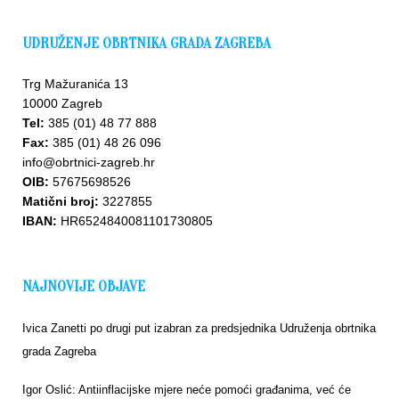
UDRUŽENJE OBRTNIKA GRADA ZAGREBA
Trg Mažuranića 13
10000 Zagreb
Tel:
385 (01) 48 77 888
Fax:
385 (01) 48 26 096
Upišite
info@obrtnici-zagreb.hr
se u
bazu
OIB:
57675698526
Matični broj:
3227855
IBAN:
HR6524840081101730805
NAJNOVIJE OBJAVE
Ivica Zanetti po drugi put izabran za predsjednika Udruženja obrtnika
grada Zagreba
Igor Oslić: Antiinflacijske mjere neće pomoći građanima, već će